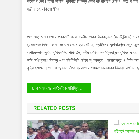
উদ্যোগ নেন। তারা জানান, পৃথিবীর বিভিন্ন দেশে পাথরবিহীন রেলপথ দিয়ে ঘণ্টা
ঘণ্টায় ১২০ কিলোমিটার।
পদ্মা সেতু রেল সংযোগ প্রকল্পটি প্রধানমন্ত্রীর অগ্রাধিকারভুক্ত (ফার্স্ট ট্র্যা
ডুয়েলগেজ নির্মাণ, ভাঙ্গা জংশনে ওভারহেড স্টেশন, নড়াইলের তুলারামপুরে নতুন আন
অপারেশনাল সুবিধা বৃদ্ধিজনিত পরিবর্তন, নদীর নেভিগেশন ক্লিয়ারেন্স বৃদ্ধির ক
জমি অধিগ্রহণে বিলম্ব এবং ইউটিলিটি লাইন স্থানান্তর। তুলারামপুর ও টিটিপাড়া প
বৃদ্ধি হয়েছে । পদ্মা সেতু রেল লিংক প্রকল্পে বাংলাদেশ সরকারের নিজস্ব অর্থা
Post
বাংলাদেশের অর্থনৈতিক পরিস্থিতি কখনও শ্রীলঙ্কা হবে না: রেহমান সোবহান
navigation
RELATED POSTS