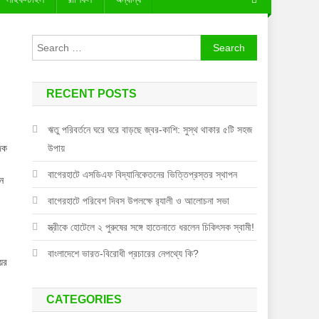
Search
for:
RECENT POSTS
ঋতু পরিবর্তনে ঘরে ঘরে বাড়ছে জ্বর-কাশি: সুস্থ থাকার ৫টি সহজ
দক
উপায়
বাগেরহাটে এসডিএফ বিদ্যানিকেতনের ভিত্তিপ্রস্তর স্থাপন
ধন
বাগেরহাটে পরিবেশ দিবস উপলক্ষে র‌্যালী ও আলোচনা সভা
স্ত্রীকে হোটেলে ২ পুরুষের সঙ্গে হাতেনাতে ধরলেন চিকিৎসক স্বামী!
বাংলাদেশে ভারত-বিরোধী প্রচারের নেপথ্যে কি?
ের
CATEGORIES