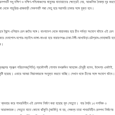
টি শুধু দক্ষিণ ও দক্ষিণ-পশ্চিমাঞ্চলের মানুষের যাতায়াতের ক্ষেত্রেই নেয়, আঞ্চলিক বৈষম্য দূর করত
া থেকে পাচুরিয়া-রাজবাড়ী সেকশনটি পদ্মা সেতু হয়ে সরাসরি ঢাকার সঙ্গে যুক্ত হবে।
ে ট্রান্স এশিয়ান রেল রুটের সঙ্গে। বাংলাদেশ থেকে মায়ানমার হয়ে চীন পর্যন্ত সংযোগ ঘটাবে এই রেল
 করে বেনাপোল-যশোর-নড়াইল-ভাঙ্গা-মাওয়া হয়ে নারায়ণগঞ্জ-ঢাকা-টঙ্গী-আখাউড়া-চট্টগ্রাম-দোহাজারি হয়
বে।
ক প্রকল্পের প্রকল্প পরিচালক(পিডি) প্রকৌশলী গোলাম ফখরুদ্দিন আহমেদ চৌধুরী বলেন, উদ্দেশ্য একটাই,
ষ্টি হয়েছে। এবারে আমরা মিয়ানমারকে সংযুক্ত করতে যাচ্ছি। সেখান থকে চীনের সঙ্গে সংযোগ ঘটবে।
তি ব্যবহার করে পাথরবিহীন এই রেলপথ নির্মাণ করা হয়েছে মূল সেতুতে। যার দৈর্ঘ্য ১৩ দশমিক ৩
ই আরামদায়ক। সেতুতে যাতে কোনো ঝাঁকুনি (জার্কিং) না হয়, সেজন্য তারা পাথরবিহীন রেলপথ নির্মাণের