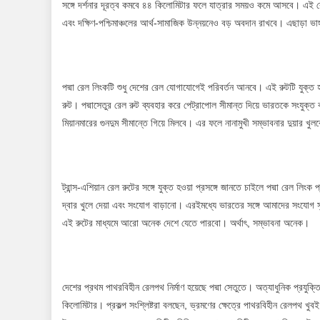
সঙ্গে দর্শনার দূরত্ব কমবে ৪৪ কিলোমিটার ফলে যাত্রার সময়ও কমে আসবে। এই রেলপথ
এবং দক্ষিণ-পশ্চিমাঞ্চলের আর্থ-সামাজিক উন্নয়নেও বড় অবদান রাখবে। এছাড়া ভাঙ্গ
পদ্মা রেল লিংকটি শুধু দেশের রেল যোগাযোগেই পরিবর্তন আনবে। এই রুটটি যুক্ত হব
রুট। পদ্মাসেতুর রেল রুট ব্যবহার করে পেট্রাপোল সীমান্ত দিয়ে ভারতকে সংযুক্ত
মিয়ানমারের গুনদুম সীমান্তে গিয়ে মিলবে। এর ফলে নানামুখী সম্ভাবনার দুয়ার খুল
ট্রান্স-এশিয়ান রেল রুটের সঙ্গে যুক্ত হওয়া প্রসঙ্গে জানতে চাইলে পদ্মা রেল লিং
দ্বার খুলে দেয়া এবং সংযোগ বাড়ানো। এরইমধ্যে ভারতের সঙ্গে আমাদের সংযোগ সৃ
এই রুটের মাধ্যমে আরো অনেক দেশে যেতে পারবো। অর্থাৎ, সম্ভাবনা অনেক।
দেশের প্রথম পাথরবিহীন রেলপথ নির্মাণ হয়েছে পদ্মা সেতুতে। অত্যাধুনিক প্রযুক্
কিলোমিটার। প্রকল্প সংশ্লিষ্টরা বলছেন, ভ্রমণের ক্ষেত্রে পাথরবিহীন রেলপথ খুব