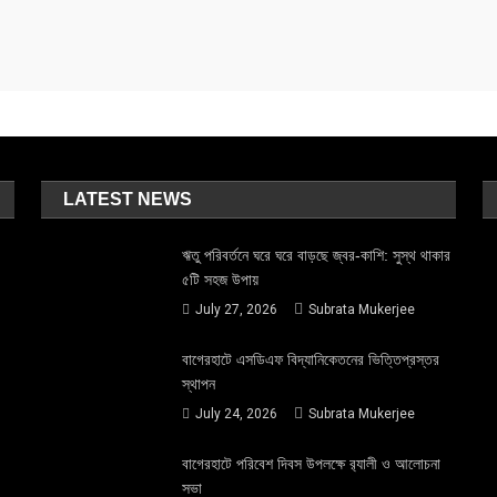
LATEST NEWS
ঋতু পরিবর্তনে ঘরে ঘরে বাড়ছে জ্বর-কাশি: সুস্থ থাকার
৫টি সহজ উপায়
July 27, 2026
Subrata Mukerjee
বাগেরহাটে এসডিএফ বিদ্যানিকেতনের ভিত্তিপ্রস্তর
স্থাপন
July 24, 2026
Subrata Mukerjee
বাগেরহাটে পরিবেশ দিবস উপলক্ষে র‌্যালী ও আলোচনা
সভা