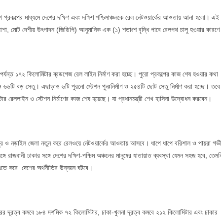
ংযোগ প্রকল্পের মাধ্যমে দেশের দক্ষিণ এবং দক্ষিণ পশ্চিমাঞ্চলকে রেল নেটওয়ার্কের আওতায় আনা হলো। এই
 আশা, মোট দেশীয় উৎপাদন (জিডিপি) আনুমানিক এক (১) শতাংশ বৃদ্ধি পাবে রেলপথ চালু হওয়ার কারণ
যন্ত ১৭২ কিলোমিটার ব্রডগেজ রেল লাইন নির্মাণ করা হচ্ছে। পুরো প্রকল্পের কাজ শেষ হওয়ার কথা
ও ৬৬টি বড় সেতু। এছাড়াও ৬টি পুরনো স্টেশন পুনঃনির্মাণ ও ২৫৪টি ছোট সেতু নির্মাণ করা হচ্ছে। তবে
টার রেললাইন ও স্টেশন নির্মাণের কাজ শেষ হয়েছে। যা প্রধানমন্ত্রী শেখ হাসিনা উদ্বোধন করবেন।
াদারীপুর ও নড়াইল জেলা নতুন করে রেলওয়ে নেটওয়ার্কের আওতায় আসবে। ধাপে ধাপে বরিশাল ও পায়রা গভ
 সঙ্গে রাজধানী ঢাকার সঙ্গে দেশের দক্ষিণ-পশ্চিম অঞ্চলের মানুষের যাতায়াত ব্যবস্থা যেমন সহজ হবে, তেমন
 এতে করে দেশের অর্থনীতির উন্নয়ন ঘটবে।
রের দূরত্ব কমবে ১৮৪ দশমিক ৭২ কিলোমিটার, ঢাকা-খুলনা দূরত্ব কমবে ২১২ কিলোমিটার এবং ঢাকার