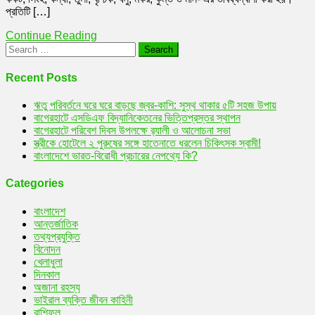
প্রতিটি […]
)
Todays
Continue Reading
Horoscope
Search
News
for:
আজ
শনিবার
Recent Posts
০৬
নভেম্বর,
ঋতু পরিবর্তনে ঘরে ঘরে বাড়ছে জ্বর-কাশি: সুস্থ থাকার ৫টি সহজ উপায়
২০২১
বাগেরহাটে এসডিএফ বিদ্যানিকেতনের ভিত্তিপ্রস্তর স্থাপন
কীভাবে
বাগেরহাটে পরিবেশ দিবস উপলক্ষে র‌্যালী ও আলোচনা সভা
ভাগ্য
স্ত্রীকে হোটেলে ২ পুরুষের সঙ্গে হাতেনাতে ধরলেন চিকিৎসক স্বামী!
ফেরাতে
বাংলাদেশে ভারত-বিরোধী প্রচারের নেপথ্যে কি?
পারে
এ
Categories
দিনটি
?
বাংলাদেশ
আন্তর্জাতিক
তথ্যপ্রযুক্তি
বিনোদন
খেলাধুলা
দিনকাল
অজানা রহস্য
ভাইরাল ব্যক্তি জীবন কাহিনী
রাশিফল