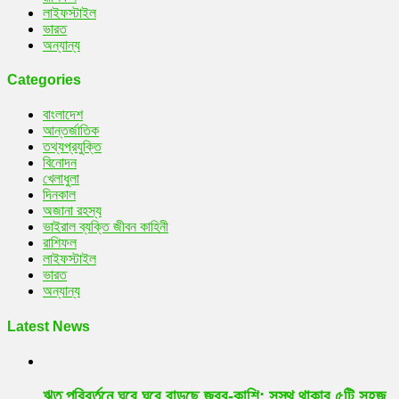
লাইফস্টাইল
ভারত
অন্যান্য
Categories
বাংলাদেশ
আন্তর্জাতিক
তথ্যপ্রযুক্তি
বিনোদন
খেলাধুলা
দিনকাল
অজানা রহস্য
ভাইরাল ব্যক্তি জীবন কাহিনী
রাশিফল
লাইফস্টাইল
ভারত
অন্যান্য
Latest News
ঋতু পরিবর্তনে ঘরে ঘরে বাড়ছে জ্বর-কাশি: সুস্থ থাকার ৫টি সহজ