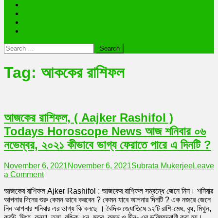
ভাইরাল ব্যক্তি জীবন কাহিনী
লাইফস্টাইল
রাশিফল
অন্যান্য
Search
for:
Tag:
আককের রাশিফল
আজকের রাশিফল, ( Aajker Rashifol )
Todays Horoscope News আজ শনিবার ০৬
নভেম্বর, ২০২১ কীভাবে ভাগ্য ফেরাতে পারে এ দিনটি ?
November 6, 2021
November 6, 2021
Subrata Mukerjee
Leave
on
a Comment
আজকের
আজকের রাশিফল Ajker Rashifol : আজকের রাশিফল সম্বন্ধে জেনে নিন। শনিবার
রাশিফল,
আপনার দিনের শুরু কেমন ভাবে করবেন ? কেমন যাবে আপনার দিনটি ? এক নজরে জেনে
(
নিন আপনার শনিবার এর ভাগ্য কি বলছে । বৈদিক জ্যোতিষে ১২টি রাশি-মেষ, বৃষ, মিথুন,
Aajker
কর্কট, সিংহ, কন্যা, তুলা, বৃশ্চিক, ধনু, মকর, কুম্ভ ও মীন- এর ভবিষ্যদ্বাণী করা হয়।
Rashifol