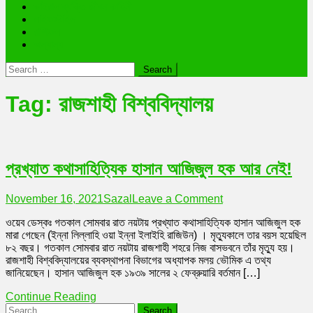
ভাইরাল ব্যক্তি জীবন কাহিনী
লাইফস্টাইল
রাশিফল
অন্যান্য
Search
for:
Tag:
রাজশাহী বিশ্ববিদ্যালয়
প্রখ্যাত কথাসাহিত্যিক হাসান আজিজুল হক আর নেই!
on
November 16, 2021
Sazal
Leave a Comment
প্রখ্যাত
ওয়েব ডেস্কঃ গতকাল সোমবার রাত নয়টায় প্রখ্যাত কথাসাহিত্যিক হাসান আজিজুল হক
কথাসাহিত্যিক
মারা গেছেন (ইন্না লিল্লাহি ওয়া ইন্না ইলাইহি রাজিউন) । মৃত্যুকালে তার বয়স হয়েছিল
হাসান
৮২ বছর। গতকাল সোমবার রাত নয়টায় রাজশাহী শহরে নিজ বাসভবনে তাঁর মৃত্যু হয়।
আজিজুল
রাজশাহী বিশ্ববিদ্যালয়ের ব্যবস্থাপনা বিভাগের অধ্যাপক মলয় ভৌমিক এ তথ্য
হক
জানিয়েছেন। হাসান আজিজুল হক ১৯৩৯ সালের ২ ফেব্রুয়ারি বর্তমান […]
আর
নেই!
Continue Reading
Search