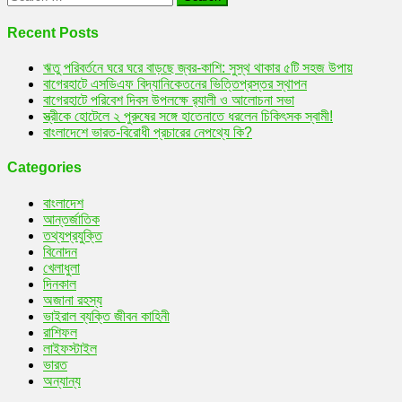
for:
Recent Posts
ঋতু পরিবর্তনে ঘরে ঘরে বাড়ছে জ্বর-কাশি: সুস্থ থাকার ৫টি সহজ উপায়
বাগেরহাটে এসডিএফ বিদ্যানিকেতনের ভিত্তিপ্রস্তর স্থাপন
বাগেরহাটে পরিবেশ দিবস উপলক্ষে র‌্যালী ও আলোচনা সভা
স্ত্রীকে হোটেলে ২ পুরুষের সঙ্গে হাতেনাতে ধরলেন চিকিৎসক স্বামী!
বাংলাদেশে ভারত-বিরোধী প্রচারের নেপথ্যে কি?
Categories
বাংলাদেশ
আন্তর্জাতিক
তথ্যপ্রযুক্তি
বিনোদন
খেলাধুলা
দিনকাল
অজানা রহস্য
ভাইরাল ব্যক্তি জীবন কাহিনী
রাশিফল
লাইফস্টাইল
ভারত
অন্যান্য