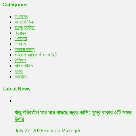
Categories
বাংলাদেশ
আন্তর্জাতিক
তথ্যপ্রযুক্তি
বিনোদন
খেলাধুলা
দিনকাল
অজানা রহস্য
ভাইরাল ব্যক্তি জীবন কাহিনী
রাশিফল
লাইফস্টাইল
ভারত
অন্যান্য
Latest News
ঋতু পরিবর্তনে ঘরে ঘরে বাড়ছে জ্বর-কাশি: সুস্থ থাকার ৫টি সহজ
উপায়
July 27, 2026
Subrata Mukerjee