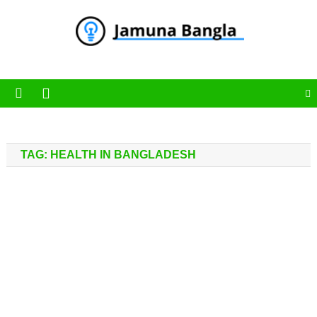
Skip
to
content
Jamuna Bangla
Jamuna Bangla News Portal
TAG:
HEALTH IN BANGLADESH