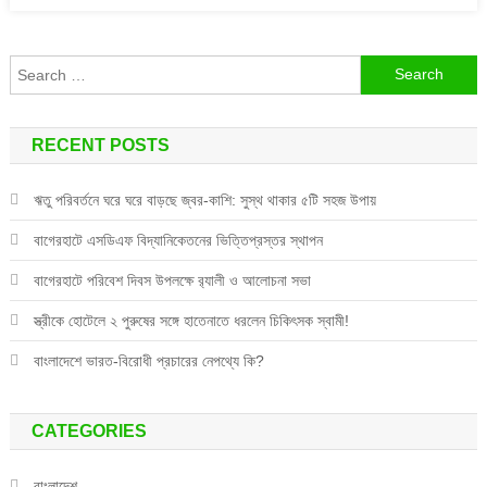
Search
for:
RECENT POSTS
ঋতু পরিবর্তনে ঘরে ঘরে বাড়ছে জ্বর-কাশি: সুস্থ থাকার ৫টি সহজ উপায়
বাগেরহাটে এসডিএফ বিদ্যানিকেতনের ভিত্তিপ্রস্তর স্থাপন
বাগেরহাটে পরিবেশ দিবস উপলক্ষে র‌্যালী ও আলোচনা সভা
স্ত্রীকে হোটেলে ২ পুরুষের সঙ্গে হাতেনাতে ধরলেন চিকিৎসক স্বামী!
বাংলাদেশে ভারত-বিরোধী প্রচারের নেপথ্যে কি?
CATEGORIES
বাংলাদেশ