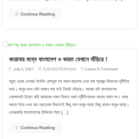
কাশি:
সুস্থ
Continue Reading
থাকার
৫টি
সহজ
উপায়
করোনার মধ্যে বাংলাদেশ ও ভারত যেখানে দাঁড়িয়ে !
Subrata Mukerjee
On
July 6, 2021
Leave A Comment
করোনার
যমুনা ওয়েব ডেস্কঃ ইদানিং ফেসবুক সহ সকল জায়গায় দেখা যায় স্বাস্থ্য বিভাগের দূর্নীতির
মধ্যে
কথা। মানুষ যখন যেটা সামনে পায় তাই নিয়েই দৌড়ায়। আমরা যদি বাংলাদেশের
বাংলাদেশ
প্রেক্ষাপটে চিন্তা করি আমাদের সকল বিভাগ সমান দূর্নীতিগ্রস্থ আবার সমান সৎ। কাজ
ও
করতে গিয়ে দেখা যায় প্রত্যেক বিভাগেই কিছু ভাল মানুষ আছে কিছু খারাপ মানুষ আছে।
ভারত
যেখানে
বেসরকারি হাসপাতালের চিকিৎসা নিতে […]
দাঁড়িয়ে
!
Continue Reading