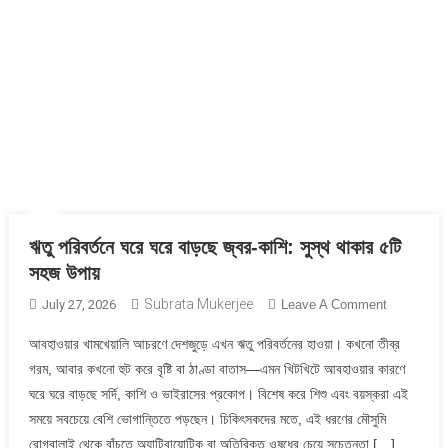
ঋতু পরিবর্তনে ঘরে ঘরে বাড়ছে জ্বর-কাশি: সুস্থ থাকার ৫টি
সহজ উপায়
Subrata Mukerjee
On
July 27, 2026
Leave A Comment
ঋতু
আবহাওয়ার খামখেয়ালি আচরণে দেশজুড়ে এখন ঋতু পরিবর্তনের হাওয়া। কখনো তীব্র
পরিবর্তনে
গরম, আবার কখনো হুট করে বৃষ্টি বা ঠাণ্ডা বাতাস—এমন খিটখিটে আবহাওয়ার কারণে
ঘরে
ঘরে ঘরে বাড়ছে সর্দি, কাশি ও ভাইরাসের প্রকোপ। বিশেষ করে শিশু এবং বয়স্করা এই
ঘরে
সময়ে সবচেয়ে বেশি ভোগান্তিতে পড়ছেন। চিকিৎসকদের মতে, এই ধরণের মৌসুমি
বাড়ছে
জ্বর-
রোগবালাই থেকে বাঁচতে অ্যান্টিবায়োটিক বা অতিরিক্ত ওষুধের চেয়ে সচেতনতা […]