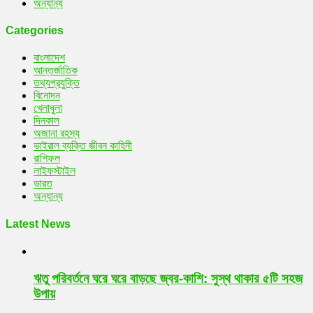
অন্যান্য
Categories
বাংলাদেশ
আন্তর্জাতিক
তথ্যপ্রযুক্তি
বিনোদন
খেলাধুলা
দিনকাল
অজানা রহস্য
ভাইরাল ব্যক্তি জীবন কাহিনী
রাশিফল
লাইফস্টাইল
ভারত
অন্যান্য
Latest News
ঋতু পরিবর্তনে ঘরে ঘরে বাড়ছে জ্বর-কাশি: সুস্থ থাকার ৫টি সহজ
উপায়