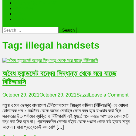
ভাইরাল ব্যক্তি জীবন কাহিনী
লাইফস্টাইল
রাশিফল
অন্যান্য
Search
for:
Tag:
illegal handsets
অবৈধ হ্যান্ডসেট বন্ধের সিদ্ধান্ত থেকে সরে যাচ্ছে
বিটিআরসি
on
October 29, 2021
October 29, 2021
Sazal
Leave a Comment
অবৈ
যমুনা ওয়েব ডেস্কঃ বাংলাদেশ টেলিযোগাযোগ নিয়ন্ত্রণ কমিশন (বিটিআরসি) এর ঘোষনা
হ্যান
মোতাবেক গত ১ অক্টোবর থেকে অবৈধ মোবাইল ফোন বন্ধ হয়ে যাওয়ার কথা ছিল।
বন্ধে
সরকারের উচ্চ পর্যায়ের ব্যক্তি ও বিটিআরসি এই মুহুর্তে মনে করছে আপাতত কোন সেট
সিদ্ধ
বন্ধ করা ঠিক হবে না। প্রত্যেকদিন দেশের বাইরে থেকে পঞ্চাশ থেকে ষাট হাজার মানুষ
থেক
আসেন। যারা প্রত্যেকেই কম বেশি […]
সরে
যাচ্ছ