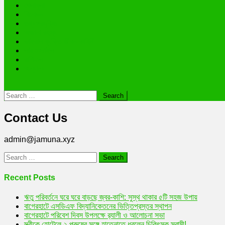
খেলাধুলা
বিনোদন
তথ্যপ্রযুক্তি
অজানা রহস্য
ভাইরাল ব্যক্তি জীবন কাহিনী
লাইফস্টাইল
রাশিফল
অন্যান্য
Search
for:
Contact Us
admin@jamuna.xyz
Search
for:
Recent Posts
ঋতু পরিবর্তনে ঘরে ঘরে বাড়ছে জ্বর-কাশি: সুস্থ থাকার ৫টি সহজ উপায়
বাগেরহাটে এসডিএফ বিদ্যানিকেতনের ভিত্তিপ্রস্তর স্থাপন
বাগেরহাটে পরিবেশ দিবস উপলক্ষে র‌্যালী ও আলোচনা সভা
স্ত্রীকে হোটেলে ২ পুরুষের সঙ্গে হাতেনাতে ধরলেন চিকিৎসক স্বামী!