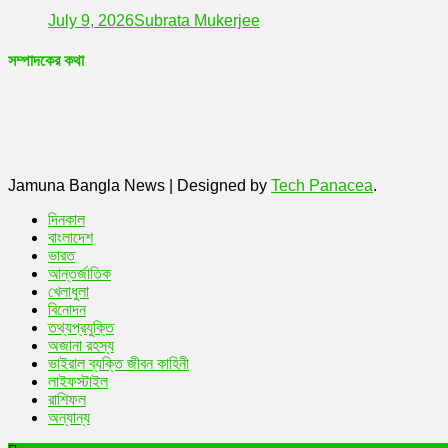
July 9, 2026
Subrata Mukerjee
সম্পাদকের কথা
Jamuna Bangla News
|
Designed by
Tech Panacea
.
দিনকাল
বাংলাদেশ
ভারত
আন্তর্জাতিক
খেলাধুলা
বিনোদন
তথ্যপ্রযুক্তি
অজানা রহস্য
ভাইরাল ব্যক্তি জীবন কাহিনী
লাইফস্টাইল
রাশিফল
অন্যান্য