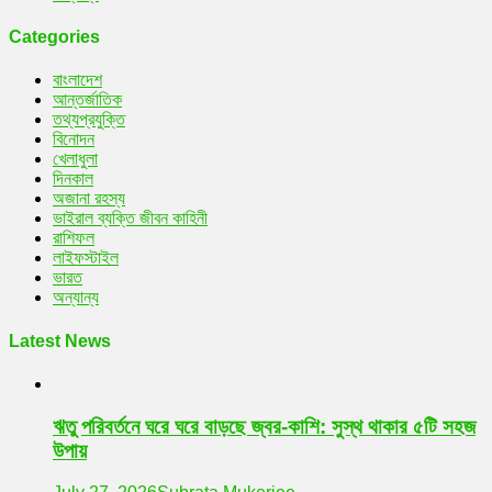
Categories
বাংলাদেশ
আন্তর্জাতিক
তথ্যপ্রযুক্তি
বিনোদন
খেলাধুলা
দিনকাল
অজানা রহস্য
ভাইরাল ব্যক্তি জীবন কাহিনী
রাশিফল
লাইফস্টাইল
ভারত
অন্যান্য
Latest News
ঋতু পরিবর্তনে ঘরে ঘরে বাড়ছে জ্বর-কাশি: সুস্থ থাকার ৫টি সহজ
উপায়