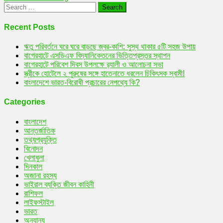
Search
for:
Recent Posts
ঋতু পরিবর্তনে ঘরে ঘরে বাড়ছে জ্বর-কাশি: সুস্থ থাকার ৫টি সহজ উপায়
বাগেরহাটে এসডিএফ বিদ্যানিকেতনের ভিত্তিপ্রস্তর স্থাপন
বাগেরহাটে পরিবেশ দিবস উপলক্ষে র‌্যালী ও আলোচনা সভা
স্ত্রীকে হোটেলে ২ পুরুষের সঙ্গে হাতেনাতে ধরলেন চিকিৎসক স্বামী!
বাংলাদেশে ভারত-বিরোধী প্রচারের নেপথ্যে কি?
Categories
বাংলাদেশ
আন্তর্জাতিক
তথ্যপ্রযুক্তি
বিনোদন
খেলাধুলা
দিনকাল
অজানা রহস্য
ভাইরাল ব্যক্তি জীবন কাহিনী
রাশিফল
লাইফস্টাইল
ভারত
অন্যান্য