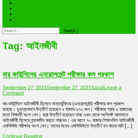
ভাইরাল ব্যক্তি জীবন কাহিনী
লাইফস্টাইল
রাশিফল
অন্যান্য
Search
for:
Tag:
আইনজীবী
বার কাউন্সিলের এনরোলমেন্ট পরীক্ষার ফল প্রকাশ
September 27, 2021
September 27, 2021
Sazal
Leave a
on
Comment
বার
বার কাউন্সিলে আইনজীবী হিসেবে অন্তর্ভুক্তির (এনরোলমেন্ট) পরীক্ষার ফল প্রকাশ
কাউন্সিলের
হয়েছে। চূড়ান্তভাবে উত্তীর্ণ হয়েছেন ৫ হাজার ৯৭২ জন। পরীক্ষায় প্রায় ৬ হাজারের
এনরোলমেন্ট
মতো শিক্ষার্থী অংশ নেন। যারা উত্তীর্ণ হয়েছেন তারা এখন থেকে সংশ্লিষ্ট আদালতে
পরীক্ষার
আইনজীবী হিসেবে প্র্যাকটিস করতে পারবেন। এর আগে ৭০ হাজার শিক্ষানবিশ আইনজীবী
ফল
এমসিকিউ পরীক্ষায় অংশ নেন। তাদের মধ্যে এমসিকিউতে উত্তীর্ণ হন মাত্র আট […]
প্রকাশ
Continue Reading