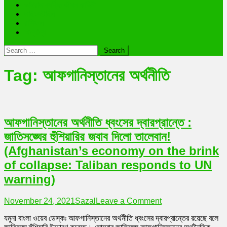
ভাইরাল ব্যক্তি জীবন কাহিনী
লাইফস্টাইল
রাশিফল
অন্যান্য
Search
for:
Tag:
আফগানিস্তানের অর্থনীতি
আফগানিস্তানের অর্থনীতি ধ্বংসের দ্বারপ্রান্তে :
জাতিসঙ্ঘের হুঁশিয়ারির জবাব দিলো তালেবান!
(Afghanistan’s economy on the brink
of collapse: Taliban responds to UN
warning)
on
November 24, 2021
Sazal
Leave a Comment
আফগানিস্তানের
যমুনা বাংলা ওয়েব ডেস্কঃ আফগানিস্তানের অর্থনীতি ধ্বংসের দ্বারপ্রান্তের রয়েছে বলে
অর্থনীতি