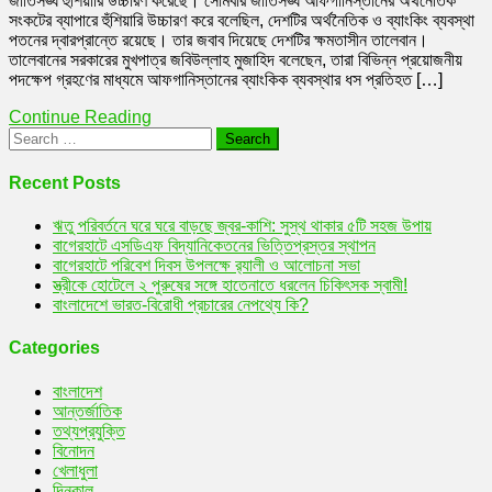
জাতিসঙ্ঘ হুঁশিয়ারি উচ্চারণ করেছে। সোমবার জাতিসঙ্ঘ আফগানিস্তানের অর্থনৈতিক
ধ্বংসের
সংকটের ব্যাপারে হুঁশিয়ারি উচ্চারণ করে বলেছিল, দেশটির অর্থনৈতিক ও ব্যাংকিং ব্যবস্থা
দ্বারপ্রান্তে
পতনের দ্বারপ্রান্তে রয়েছে। তার জবাব দিয়েছে দেশটির ক্ষমতাসীন তালেবান।
:
তালেবানের সরকারের মুখপাত্র জবিউল্লাহ মুজাহিদ বলেছেন, তারা বিভিন্ন প্রয়োজনীয়
জাতিসঙ্ঘের
পদক্ষেপ গ্রহণের মাধ্যমে আফগানিস্তানের ব্যাংকিক ব্যবস্থার ধস প্রতিহত […]
হুঁশিয়ারির
জবাব
Continue Reading
দিলো
Search
তালেবান!
for:
(Afghanistan’s
economy
Recent Posts
on
the
ঋতু পরিবর্তনে ঘরে ঘরে বাড়ছে জ্বর-কাশি: সুস্থ থাকার ৫টি সহজ উপায়
brink
বাগেরহাটে এসডিএফ বিদ্যানিকেতনের ভিত্তিপ্রস্তর স্থাপন
of
বাগেরহাটে পরিবেশ দিবস উপলক্ষে র‌্যালী ও আলোচনা সভা
collapse:
স্ত্রীকে হোটেলে ২ পুরুষের সঙ্গে হাতেনাতে ধরলেন চিকিৎসক স্বামী!
Taliban
বাংলাদেশে ভারত-বিরোধী প্রচারের নেপথ্যে কি?
responds
to
Categories
UN
warning)
বাংলাদেশ
আন্তর্জাতিক
তথ্যপ্রযুক্তি
বিনোদন
খেলাধুলা
দিনকাল