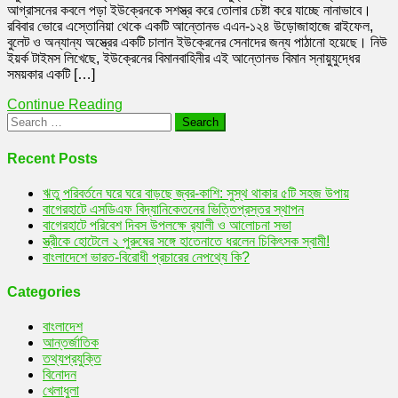
আগ্রাসনের কবলে পড়া ইউক্রেনকে সশস্ত্র করে তোলার চেষ্টা করে যাচ্ছে নানাভাবে।
১৭
রবিবার ভোরে এস্তোনিয়া থেকে একটি আন্তোনভ এএন-১২৪ উড়োজাহাজে রাইফেল,
হাজার
বুলেট ও অন্যান্য অস্ত্রের একটি চালান ইউক্রেনের সেনাদের জন্য পাঠানো হয়েছে। নিউ
ট্যাংকবিধ্বংসী
ইয়র্ক টাইমস লিখেছে, ইউক্রেনের বিমানবাহিনীর এই আন্তোনভ বিমান স্নায়ুযুদ্ধের
অস্ত্র
সময়কার একটি […]
ইউক্রেনে
পৌঁছেছে
Continue Reading
সামরিক
Search
সহায়তা
for:
হিসাবে।
Recent Posts
ঋতু পরিবর্তনে ঘরে ঘরে বাড়ছে জ্বর-কাশি: সুস্থ থাকার ৫টি সহজ উপায়
বাগেরহাটে এসডিএফ বিদ্যানিকেতনের ভিত্তিপ্রস্তর স্থাপন
বাগেরহাটে পরিবেশ দিবস উপলক্ষে র‌্যালী ও আলোচনা সভা
স্ত্রীকে হোটেলে ২ পুরুষের সঙ্গে হাতেনাতে ধরলেন চিকিৎসক স্বামী!
বাংলাদেশে ভারত-বিরোধী প্রচারের নেপথ্যে কি?
Categories
বাংলাদেশ
আন্তর্জাতিক
তথ্যপ্রযুক্তি
বিনোদন
খেলাধুলা