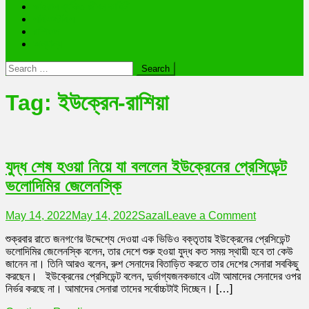
ভাইরাল ব্যক্তি জীবন কাহিনী
লাইফস্টাইল
রাশিফল
অন্যান্য
Search
for:
Tag:
ইউক্রেন-রাশিয়া
যুদ্ধ শেষ হওয়া নিয়ে যা বললেন ইউক্রেনের প্রেসিডেন্ট
ভলোদিমির জেলেনস্কি
on
May 14, 2022
May 14, 2022
Sazal
Leave a Comment
যুদ্ধ
শুক্রবার রাতে জনগণের উদ্দেশ্যে দেওয়া এক ভিডিও বক্তৃতায় ইউক্রেনের প্রেসিডেন্ট
শেষ
ভলোদিমির জেলেনস্কি বলেন, তার দেশে শুরু হওয়া যুদ্ধ কত সময় স্থায়ী হবে তা কেউ
হওয়া
জানেন না। তিনি আরও বলেন, রুশ সেনাদের বিতাড়িত করতে তার দেশের সেনারা সবকিছু
নিয়ে
করছেন। ইউক্রেনের প্রেসিডেন্ট বলেন, দুর্ভাগ্যজনকভাবে এটা আমাদের সেনাদের ওপর
যা
নির্ভর করছে না। আমাদের সেনারা তাদের সর্বোচ্চটাই দিচ্ছেন। […]
বললেন
ইউক্রেনের