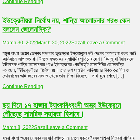
Continue Reading
প্রেসিডেন্ট
ভলোদিমির
জেলেনস্কি
ইউক্রেনীয়রা নির্বোধ নয়, শান্তি আলোচনার পরও কেন
বললেন জেলেনস্কি?
on
March 30, 2022
March 30, 2022
Sazal
Leave a Comment
ইউক্রেনী
যমুনা বাংলা ওয়েব ডেস্কঃ মঙ্গলবার তুরস্কের ইস্তাম্বুলে দুই দেশের আলোচনা শুরুর পরই
নির্বোধ
অভিযানে আপাতত রাশ টানতে সম্মত হয় ভ্লাদিমির পুতিনের দেশ। কিন্তু রাশিয়ার সঙ্গে
নয়,
ইতিবাচক শান্তি আলোচনার পরও ইউক্রেনের প্রেসিডেন্ট ভলোদিমির জেলেনস্কি
শান্তি
বলেছেন, “ইউক্রেনীয়রা নির্বোধ নয়। তারা রুশ সামরিক অভিযানের বিগত ৩৪ দিন ও
আলোচনা
ডোনবাসের আট বছরের সংঘাত থেকে তারা শিক্ষা নিয়েছে। তারা বুঝে গেছে […]
পরও
কেন
Continue Reading
বললেন
জেলেনস্
ছয় দিনে ১৭ হাজার ট্যাংকবিধ্বংসী অস্ত্র ইউক্রেনে
পৌঁছেছে সামরিক সহায়তা হিসাবে।
on
March 8, 2022
Sazal
Leave a Comment
ছয়
যমুনা বাংলা ওয়েব ডেস্কঃ সরাসরি রণাঙ্গনে না নেমে যুক্তরাষ্ট্রসহ পশ্চিমা মিত্ররা রাশিয়ার
দিনে