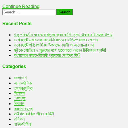
করলেন
Continue Reading
মৌসুমী
Search
for:
Recent Posts
ঋতু পরিবর্তনে ঘরে ঘরে বাড়ছে জ্বর-কাশি: সুস্থ থাকার ৫টি সহজ উপায়
বাগেরহাটে এসডিএফ বিদ্যানিকেতনের ভিত্তিপ্রস্তর স্থাপন
বাগেরহাটে পরিবেশ দিবস উপলক্ষে র‌্যালী ও আলোচনা সভা
স্ত্রীকে হোটেলে ২ পুরুষের সঙ্গে হাতেনাতে ধরলেন চিকিৎসক স্বামী!
বাংলাদেশে ভারত-বিরোধী প্রচারের নেপথ্যে কি?
Categories
বাংলাদেশ
আন্তর্জাতিক
তথ্যপ্রযুক্তি
বিনোদন
খেলাধুলা
দিনকাল
অজানা রহস্য
ভাইরাল ব্যক্তি জীবন কাহিনী
রাশিফল
লাইফস্টাইল