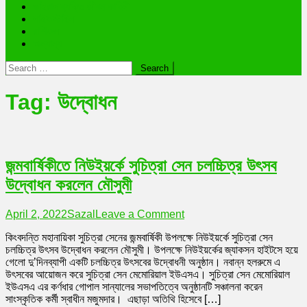
ভাইরাল ব্যক্তি জীবন কাহিনী
লাইফস্টাইল
রাশিফল
অন্যান্য
Search
for:
Tag:
উদ্বোধন
জন্মবার্ষিকীতে নিউইয়র্কে সুচিত্রা সেন চলচ্চিত্র উৎসব
উদ্বোধন করলেন মৌসুমী
on
April 2, 2022
Sazal
Leave a Comment
জন্মবার্ষিকীতে
কিংবদন্তি মহানায়িকা সুচিত্রা সেনের জন্মবার্ষিকী উপলক্ষে নিউইয়র্কে সুচিত্রা সেন
নিউইয়র্কে
চলচ্চিত্র উৎসব উদ্বোধন করলেন মৌসুমী। উপলক্ষে নিউইয়র্কের জ্যাকসন হাইটসে হয়ে
সুচিত্রা
গেলো দু’দিনব্যাপী একটি চলচ্চিত্র উৎসবের উদ্বোধনী অনুষ্ঠান। নবান্ন হলরুমে এ
সেন
উৎসবের আয়োজন করে সুচিত্রা সেন মেমোরিয়াল ইউএসএ। সুচিত্রা সেন মেমোরিয়াল
চলচ্চিত্র
ইউএসএ এর কর্ণধার গোপাল সান্যালের সভাপতিত্বে অনুষ্ঠানটি সঞ্চালনা করেন
উৎসব
সাংস্কৃতিক কর্মী স্বাধীন মজুমদার। এছাড়া অতিথি হিসেবে […]
উদ্বোধন