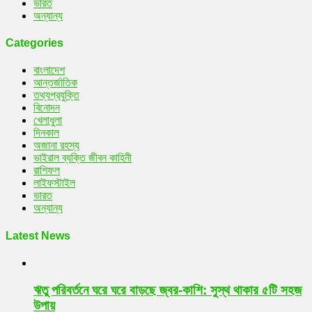
ভারত
অন্যান্য
Categories
বাংলাদেশ
আন্তর্জাতিক
তথ্যপ্রযুক্তি
বিনোদন
খেলাধুলা
দিনকাল
অজানা রহস্য
ভাইরাল ব্যক্তি জীবন কাহিনী
রাশিফল
লাইফস্টাইল
ভারত
অন্যান্য
Latest News
ঋতু পরিবর্তনে ঘরে ঘরে বাড়ছে জ্বর-কাশি: সুস্থ থাকার ৫টি সহজ
উপায়