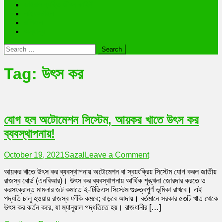
ভাইরাল ব্যক্তি জীবন কাহিনী
লাইফস্টাইল
রাশিফল
অন্যান্য
Search
for:
Tag:
উৎস কর
যোগ হল অটোমেশন সিস্টেম, আয়কর খাতে উৎস কর
ব্যবস্থাপনায়!
on
October 19, 2021
Sazal
Leave a Comment
যোগ
আয়কর খাতে উৎস কর ব্যবস্থাপনায় অটোমেশন বা স্বয়ংক্রিয় সিস্টেম যোগ করল জাতীয়
হল
রাজস্ব বোর্ড (এনবিআর)। উৎস কর ব্যবস্থাপনায় আর্থিক শৃঙ্খলা জোরদার করতে ও
অটোমেশন
করসংক্রান্ত মামলার জট কমাতে ই-টিডিএস সিস্টেম গুরুত্বপূর্ণ ভূমিকা রাখবে। এই
সিস্টেম,
পদ্ধতি চালু হওয়ায় রাজস্ব ফাঁকি কমবে; বাড়বে আদায়। বর্তমানে সরকার ৫৩টি খাত থেকে
আয়কর
উৎস কর কর্তন করে, যা ম্যানুয়াল পদ্ধতিতে হয়। রাজধানীর […]
খাতে
উৎস