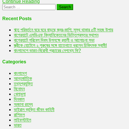
Continue Reading
কর
Search
ব্যবস্থাপনায়!
for:
Recent Posts
ঋতু পরিবর্তনে ঘরে ঘরে বাড়ছে জ্বর-কাশি: সুস্থ থাকার ৫টি সহজ উপায়
বাগেরহাটে এসডিএফ বিদ্যানিকেতনের ভিত্তিপ্রস্তর স্থাপন
বাগেরহাটে পরিবেশ দিবস উপলক্ষে র‌্যালী ও আলোচনা সভা
স্ত্রীকে হোটেলে ২ পুরুষের সঙ্গে হাতেনাতে ধরলেন চিকিৎসক স্বামী!
বাংলাদেশে ভারত-বিরোধী প্রচারের নেপথ্যে কি?
Categories
বাংলাদেশ
আন্তর্জাতিক
তথ্যপ্রযুক্তি
বিনোদন
খেলাধুলা
দিনকাল
অজানা রহস্য
ভাইরাল ব্যক্তি জীবন কাহিনী
রাশিফল
লাইফস্টাইল
ভারত