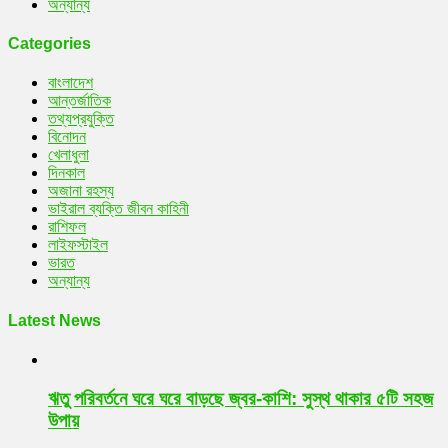
অন্যান্য
Categories
বাংলাদেশ
আন্তর্জাতিক
তথ্যপ্রযুক্তি
বিনোদন
খেলাধুলা
দিনকাল
অজানা রহস্য
ভাইরাল ব্যক্তি জীবন কাহিনী
রাশিফল
লাইফস্টাইল
ভারত
অন্যান্য
Latest News
ঋতু পরিবর্তনে ঘরে ঘরে বাড়ছে জ্বর-কাশি: সুস্থ থাকার ৫টি সহজ
উপায়