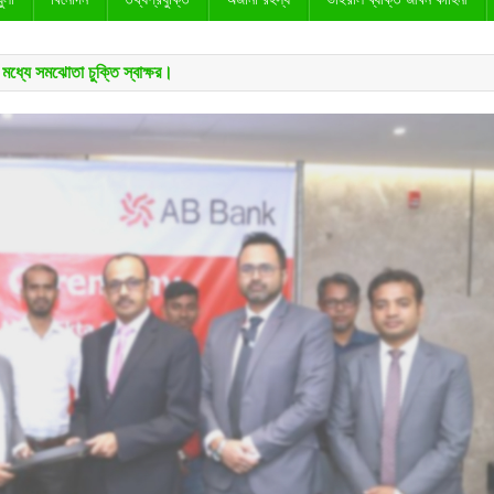
মধ্যে সমঝোতা চুক্তি স্বাক্ষর।