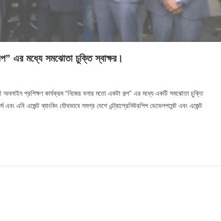
প” এর মধ্যে সমঝোতা চুক্তি স্বাক্ষর।
 এবং এবি এজেন্ট ব্যাংকিং যৌথভাবে সমগ্র দেশে এন্ট্রাপ্রেনিউরশিপ ডেভেলপমেন্ট এবং এজেন্ট