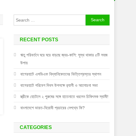
Search
for:
RECENT POSTS
ঋতু পরিবর্তনে ঘরে ঘরে বাড়ছে জ্বর-কাশি: সুস্থ থাকার ৫টি সহজ
উপায়
বাগেরহাটে এসডিএফ বিদ্যানিকেতনের ভিত্তিপ্রস্তর স্থাপন
বাগেরহাটে পরিবেশ দিবস উপলক্ষে র‌্যালী ও আলোচনা সভা
স্ত্রীকে হোটেলে ২ পুরুষের সঙ্গে হাতেনাতে ধরলেন চিকিৎসক স্বামী!
বাংলাদেশে ভারত-বিরোধী প্রচারের নেপথ্যে কি?
CATEGORIES