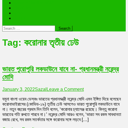
ভাইরাল ব্যক্তি জীবন কাহিনী
লাইফস্টাইল
রাশিফল
অন্যান্য
Search
for:
Tag:
করোনার তৃতীয় ঢেউ
ভারত পুরোপুরি লকডাউনে যাবে না- প্রধানমন্ত্রী নরেন্দ্র
মোদি
on
January 3, 2022
Sazal
Leave a Comment
ভারত
যমুনা বাংলা ওয়েব ডেস্কঃ ভারতের প্রধানমন্ত্রী নরেন্দ্র মোদি এমন ইঙ্গিত দিয়ে বলেছেন
পুরোপুরি
করোনাভাইরাসের (কোভিড-১৯) তৃতীয় ঢেউ আসলেও ভারত পুরোপুরি লকডাউনে যাবে
লকডাউনে
না। নতুন বছরের প্রথম দিন তিনি বলেন, ‘করোনার চ্যালেঞ্জ রয়েছে। কিন্তু করোনা
যাবে
ভারতের গতি রুখতে পারবে না।’ নরেন্দ্র মোদি আরও বলেন, ‘ভারত সব রকম সাবধানতা
না-
বজায় রেখে, সব রকম সতর্কতার সঙ্গে করোনার সঙ্গে লড়বে […]
প্রধানমন্ত্রী
নরেন্দ্র