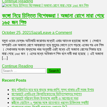
Continue Reading
মোদি
কঙ্গো নিয়ে চিন্তিত বিশেষজ্ঞরা ! অজানা রোগে মারা গেছে
১৬৫ জন শিশু
on
October 25, 2021
Sazal
Leave a Comment
কঙ্গো
যমুনা ওয়েব ডেস্কঃ অতিমারি করোনার মধ্যেই এবার আতংক ছড়াচ্ছে কঙ্গো । সেখানে
নিয়ে
সম্প্রতি এক অজানা রোগে আক্রান্ত হয়ে মৃত্যুর কোলে ঢলে পড়ছে একের পর এক শিশু
চিন্তিত
। সেখানকার সংবাদ মাধ্যমের খবর অনুযায়ী এরই মধ্যে এই অজানা রোগের শিকার হয়ে
বিশেষজ্ঞরা
মারা গেছে ১৬৫ জন । এদের মধ্যে অধিকাংশ শিশু বলে দাবী করা হয়েছে । এই অজানা
!
[…]
অজানা
রোগে
Continue Reading
মারা
Search
গেছে
for:
১৬৫
জন
Recent Posts
শিশু
ঋতু পরিবর্তনে ঘরে ঘরে বাড়ছে জ্বর-কাশি: সুস্থ থাকার ৫টি সহজ উপায়
বাগেরহাটে এসডিএফ বিদ্যানিকেতনের ভিত্তিপ্রস্তর স্থাপন
বাগেরহাটে পরিবেশ দিবস উপলক্ষে র‌্যালী ও আলোচনা সভা
স্ত্রীকে হোটেলে ২ পুরুষের সঙ্গে হাতেনাতে ধরলেন চিকিৎসক স্বামী!
বাংলাদেশে ভারত-বিরোধী প্রচারের নেপথ্যে কি?