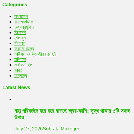
Categories
বাংলাদেশ
আন্তর্জাতিক
তথ্যপ্রযুক্তি
বিনোদন
খেলাধুলা
দিনকাল
অজানা রহস্য
ভাইরাল ব্যক্তি জীবন কাহিনী
রাশিফল
লাইফস্টাইল
ভারত
অন্যান্য
Latest News
ঋতু পরিবর্তনে ঘরে ঘরে বাড়ছে জ্বর-কাশি: সুস্থ থাকার ৫টি সহজ
উপায়
July 27, 2026
Subrata Mukerjee