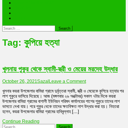
ভাইরাল ব্যক্তি জীবন কাহিনী
লাইফস্টাইল
রাশিফল
অন্যান্য
Search
for:
Tag:
কুপিয়ে হত্যা
খুলনায় পুকুর থেকে স্বামী-স্ত্রী ও মেয়ের মরদেহ উদ্ধার
on
October 26, 2021
Sazal
Leave a Comment
খুলনায়
খুলনার কয়রা উপজেলার বামিয়া গ্রামে দুর্বৃত্তরা স্বামী, স্ত্রী ও মেয়েকে কুপিয়ে হত্যার পর
পুকুর
লাশ পুকুরে ভাসিয়ে দিয়েছে। আজ (মঙ্গলবার ২৬ অক্টোবর) সকাল ৭টার দিকে কয়রা
থেকে
উপজেলার বামিয়া গ্রামের বাগালী ইউনিয়ন পরিষদ কার্যালয়ের পাশের পুকুরে তাদের লাশ
স্বামী-
ভাসতে দেখা যায়। পরে পুকুর থেকে তাদের ক্ষতবিক্ষত লাশ উদ্ধার করা হয়। নিহতরা
স্ত্রী
হলেন, কয়রা উপজেলার বামিয়া গ্রামের হাবিবুল্লাহ […]
ও
মেয়ের
Continue Reading
মরদেহ
Search
উদ্ধার