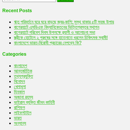
for:
Recent Posts
ঋতু পরিবর্তনে ঘরে ঘরে বাড়ছে জ্বর-কাশি: সুস্থ থাকার ৫টি সহজ উপায়
বাগেরহাটে এসডিএফ বিদ্যানিকেতনের ভিত্তিপ্রস্তর স্থাপন
বাগেরহাটে পরিবেশ দিবস উপলক্ষে র‌্যালী ও আলোচনা সভা
স্ত্রীকে হোটেলে ২ পুরুষের সঙ্গে হাতেনাতে ধরলেন চিকিৎসক স্বামী!
বাংলাদেশে ভারত-বিরোধী প্রচারের নেপথ্যে কি?
Categories
বাংলাদেশ
আন্তর্জাতিক
তথ্যপ্রযুক্তি
বিনোদন
খেলাধুলা
দিনকাল
অজানা রহস্য
ভাইরাল ব্যক্তি জীবন কাহিনী
রাশিফল
লাইফস্টাইল
ভারত
অন্যান্য