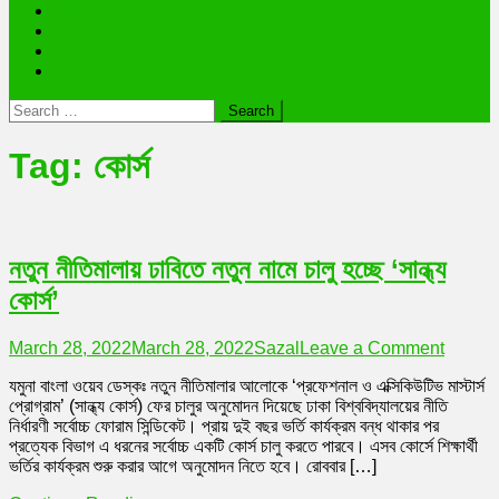
ভাইরাল ব্যক্তি জীবন কাহিনী
লাইফস্টাইল
রাশিফল
অন্যান্য
Search
for:
Tag:
কোর্স
নতুন নীতিমালায় ঢাবিতে নতুন নামে চালু হচ্ছে ‘সান্ধ্য
কোর্স’
on
March 28, 2022
March 28, 2022
Sazal
Leave a Comment
নতুন
যমুনা বাংলা ওয়েব ডেস্কঃ নতুন নীতিমালার আলোকে ‘প্রফেশনাল ও এক্সিকিউটিভ মাস্টার্স
নীতিমালায়
প্রোগ্রাম’ (সান্ধ্য কোর্স) ফের চালুর অনুমোদন দিয়েছে ঢাকা বিশ্ববিদ্যালয়ের নীতি
ঢাবিতে
নির্ধারণী সর্বোচ্চ ফোরাম সিন্ডিকেট। প্রায় দুই বছর ভর্তি কার্যক্রম বন্ধ থাকার পর
নতুন
প্রত্যেক বিভাগ এ ধরনের সর্বোচ্চ একটি কোর্স চালু করতে পারবে। এসব কোর্সে শিক্ষার্থী
নামে
ভর্তির কার্যক্রম শুরু করার আগে অনুমোদন নিতে হবে। রোববার […]
চালু
হচ্ছে