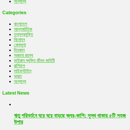
অন্যান্য
Categories
বাংলাদেশ
আন্তর্জাতিক
তথ্যপ্রযুক্তি
বিনোদন
খেলাধুলা
দিনকাল
অজানা রহস্য
ভাইরাল ব্যক্তি জীবন কাহিনী
রাশিফল
লাইফস্টাইল
ভারত
অন্যান্য
Latest News
ঋতু পরিবর্তনে ঘরে ঘরে বাড়ছে জ্বর-কাশি: সুস্থ থাকার ৫টি সহজ
উপায়