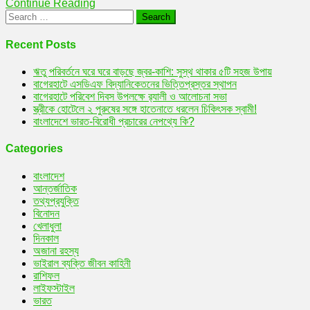
Continue Reading
‘সান্ধ্য
Search
কোর্স’
for:
Recent Posts
ঋতু পরিবর্তনে ঘরে ঘরে বাড়ছে জ্বর-কাশি: সুস্থ থাকার ৫টি সহজ উপায়
বাগেরহাটে এসডিএফ বিদ্যানিকেতনের ভিত্তিপ্রস্তর স্থাপন
বাগেরহাটে পরিবেশ দিবস উপলক্ষে র‌্যালী ও আলোচনা সভা
স্ত্রীকে হোটেলে ২ পুরুষের সঙ্গে হাতেনাতে ধরলেন চিকিৎসক স্বামী!
বাংলাদেশে ভারত-বিরোধী প্রচারের নেপথ্যে কি?
Categories
বাংলাদেশ
আন্তর্জাতিক
তথ্যপ্রযুক্তি
বিনোদন
খেলাধুলা
দিনকাল
অজানা রহস্য
ভাইরাল ব্যক্তি জীবন কাহিনী
রাশিফল
লাইফস্টাইল
ভারত