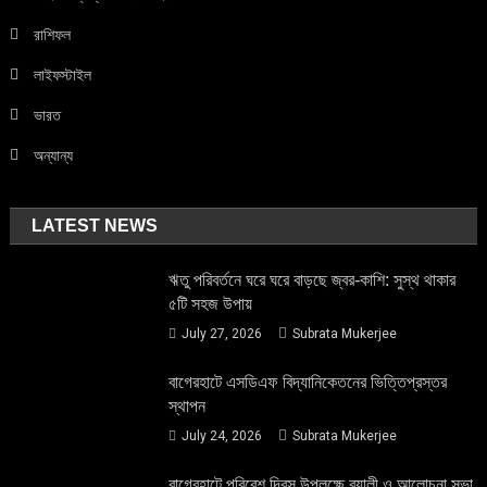
রাশিফল
লাইফস্টাইল
ভারত
অন্যান্য
LATEST NEWS
ঋতু পরিবর্তনে ঘরে ঘরে বাড়ছে জ্বর-কাশি: সুস্থ থাকার
৫টি সহজ উপায়
July 27, 2026
Subrata Mukerjee
বাগেরহাটে এসডিএফ বিদ্যানিকেতনের ভিত্তিপ্রস্তর
স্থাপন
July 24, 2026
Subrata Mukerjee
বাগেরহাটে পরিবেশ দিবস উপলক্ষে র‌্যালী ও আলোচনা সভা