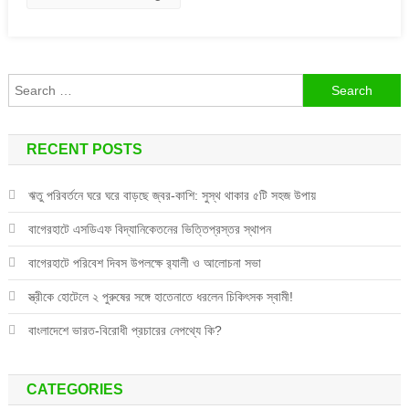
কারণ!
Search
for:
RECENT POSTS
ঋতু পরিবর্তনে ঘরে ঘরে বাড়ছে জ্বর-কাশি: সুস্থ থাকার ৫টি সহজ উপায়
বাগেরহাটে এসডিএফ বিদ্যানিকেতনের ভিত্তিপ্রস্তর স্থাপন
বাগেরহাটে পরিবেশ দিবস উপলক্ষে র‌্যালী ও আলোচনা সভা
স্ত্রীকে হোটেলে ২ পুরুষের সঙ্গে হাতেনাতে ধরলেন চিকিৎসক স্বামী!
বাংলাদেশে ভারত-বিরোধী প্রচারের নেপথ্যে কি?
CATEGORIES