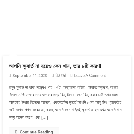
আপনি ক্ষুধার্ত না হয়েও কেন খান, তার ৮টি কারণ!
Sazal
On
September 11, 2023
Leave A Comment
আপনি
মানুষ ক্ষুধার্ত না থাকা সত্ত্বেও খায়। এটা ‘অভ্যাসের বাইরে।’উদাহরণস্বরূপ, আমরা
ক্ষুধার্ত
সিনেমা দেখি৷ দেখার সময় খাওয়ার জন্য কিছু নিন বা যখন কিছু করার নেই তখন সময়
না
কাটানোর উপায় হিসেবে! আসলে, একঘেয়েমির মুহুর্তে আপনি খোলা আলু চিপ প্যাকেটের
হয়েও
মোট সংখ্যা গণনা করেন না, করুন, আপনি যখন সত্যিই ক্ষুধার্ত না হন তখন আপনি খান
কেন
খান,
অন্য অনেক কারণ, এবং […]
তার
৮টি
Continue Reading