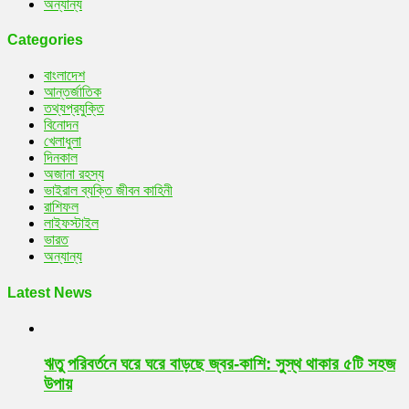
অন্যান্য
Categories
বাংলাদেশ
আন্তর্জাতিক
তথ্যপ্রযুক্তি
বিনোদন
খেলাধুলা
দিনকাল
অজানা রহস্য
ভাইরাল ব্যক্তি জীবন কাহিনী
রাশিফল
লাইফস্টাইল
ভারত
অন্যান্য
Latest News
ঋতু পরিবর্তনে ঘরে ঘরে বাড়ছে জ্বর-কাশি: সুস্থ থাকার ৫টি সহজ
উপায়