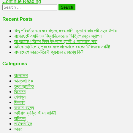
Continue Reading
Search
for:
Recent Posts
ঋতু পরিবর্তনে ঘরে ঘরে বাড়ছে জ্বর-কাশি: সুস্থ থাকার ৫টি সহজ উপায়
বাগেরহাটে এসডিএফ বিদ্যানিকেতনের ভিত্তিপ্রস্তর স্থাপন
বাগেরহাটে পরিবেশ দিবস উপলক্ষে র‌্যালী ও আলোচনা সভা
স্ত্রীকে হোটেলে ২ পুরুষের সঙ্গে হাতেনাতে ধরলেন চিকিৎসক স্বামী!
বাংলাদেশে ভারত-বিরোধী প্রচারের নেপথ্যে কি?
Categories
বাংলাদেশ
আন্তর্জাতিক
তথ্যপ্রযুক্তি
বিনোদন
খেলাধুলা
দিনকাল
অজানা রহস্য
ভাইরাল ব্যক্তি জীবন কাহিনী
রাশিফল
লাইফস্টাইল
ভারত