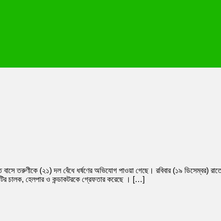
 বাসে তরুণীকে (২১) দল বেঁধে ধর্ষণের অভিযোগ পাওয়া গেছে। রবিবার (১৯ ডিসেম্বর) রাতে জর
সটির চালক, হেলপার ও কন্ডাকটরকে গ্রেফতার করেছে । […]