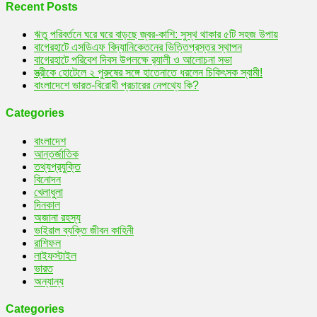
গনধর্ষণ!
Recent Posts
ঋতু পরিবর্তনে ঘরে ঘরে বাড়ছে জ্বর-কাশি: সুস্থ থাকার ৫টি সহজ উপায়
বাগেরহাটে এসডিএফ বিদ্যানিকেতনের ভিত্তিপ্রস্তর স্থাপন
বাগেরহাটে পরিবেশ দিবস উপলক্ষে র‌্যালী ও আলোচনা সভা
স্ত্রীকে হোটেলে ২ পুরুষের সঙ্গে হাতেনাতে ধরলেন চিকিৎসক স্বামী!
বাংলাদেশে ভারত-বিরোধী প্রচারের নেপথ্যে কি?
Categories
বাংলাদেশ
আন্তর্জাতিক
তথ্যপ্রযুক্তি
বিনোদন
খেলাধুলা
দিনকাল
অজানা রহস্য
ভাইরাল ব্যক্তি জীবন কাহিনী
রাশিফল
লাইফস্টাইল
ভারত
অন্যান্য
Categories