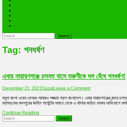
তথ্যপ্রযুক্তি
অজানা রহস্য
ভাইরাল ব্যক্তি জীবন কাহিনী
লাইফস্টাইল
রাশিফল
অন্যান্য
Search
for:
Tag:
গনধর্ষণ
এবার নারায়ণগঞ্জে চলন্ত বাসে তরুণীকে দল বেঁধে গনধর্ষণ!
on
December 21, 2021
Sazal
Leave a Comment
এবার
যমুনা বাংলা ওয়েব ডেস্কঃ আবারও লজ্জায় পড়ল বাংলাদেশ। এবার নারায়ণগঞ্জের বন্দরে চলন্ত
নারায়ণগঞ্জে
মহাসড়কের মদনপুরের জাহিন গার্মেন্টের সামনে থেকে এ ঘটনায় জড়িত থাকার অভিযোগে বা
চলন্ত
বাসে
Continue Reading
তরুণীকে
Search
দল
for:
বেঁধে