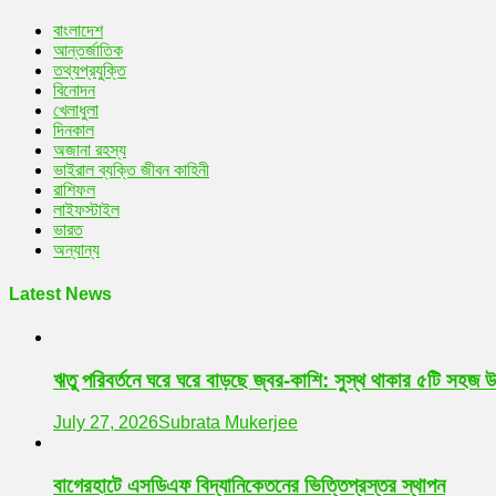
বাংলাদেশ
আন্তর্জাতিক
তথ্যপ্রযুক্তি
বিনোদন
খেলাধুলা
দিনকাল
অজানা রহস্য
ভাইরাল ব্যক্তি জীবন কাহিনী
রাশিফল
লাইফস্টাইল
ভারত
অন্যান্য
Latest News
ঋতু পরিবর্তনে ঘরে ঘরে বাড়ছে জ্বর-কাশি: সুস্থ থাকার ৫টি সহজ 
July 27, 2026
Subrata Mukerjee
বাগেরহাটে এসডিএফ বিদ্যানিকেতনের ভিত্তিপ্রস্তর স্থাপন