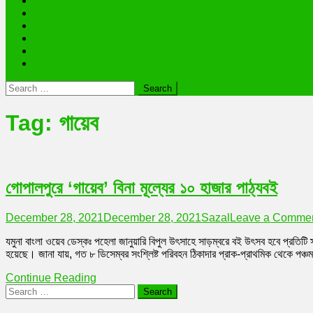
তথ্যপ্রযুক্তি
অজানা রহস্য
ভাইরাল ব্যক্তি জীবন কাহিনী
লাইফস্টাইল
রাশিফল
অন্যান্য
Search
for:
Tag:
গায়েব
গোপালপুরে ‘গায়েব’ বিনা মূল্যের ১০ হাজার পাঠ্যবই
December 28, 2021
December 28, 2021
Sazal
Leave a Comme
যমুনা বাংলা ওয়েব ডেস্কঃ পহেলা জানুয়ারি বিপুল উৎসাহে সাড়ম্বরে বই উৎসব হবে প্রতিটি
হয়েছে। জানা যায়, গত ৮ ডিসেম্বর সংশ্লিষ্ট পরিবহন ঠিকাদার প্রাক-প্রাথমিক থেকে পঞ্চম 
Continue Reading
Search
for: