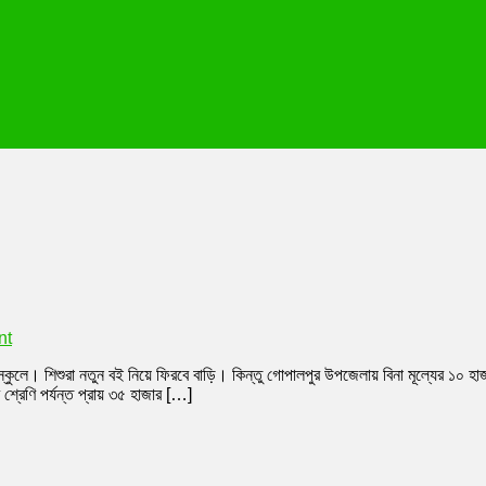
on
nt
গোপালপুরে
 স্কুলে। শিশুরা নতুন বই নিয়ে ফিরবে বাড়ি। কিন্তু গোপালপুর উপজেলায় বিনা মূল্যের ১০ 
‘গায়েব’
শ্রেণি পর্যন্ত প্রায় ৩৫ হাজার […]
বিনা
মূল্যের
১০
হাজার
পাঠ্যবই