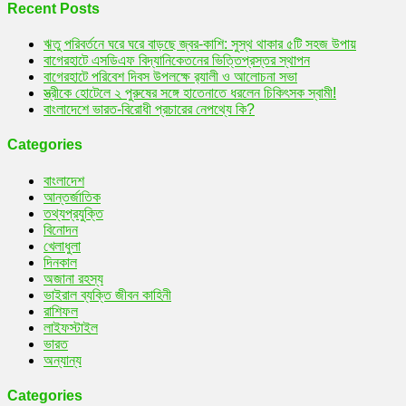
Recent Posts
ঋতু পরিবর্তনে ঘরে ঘরে বাড়ছে জ্বর-কাশি: সুস্থ থাকার ৫টি সহজ উপায়
বাগেরহাটে এসডিএফ বিদ্যানিকেতনের ভিত্তিপ্রস্তর স্থাপন
বাগেরহাটে পরিবেশ দিবস উপলক্ষে র‌্যালী ও আলোচনা সভা
স্ত্রীকে হোটেলে ২ পুরুষের সঙ্গে হাতেনাতে ধরলেন চিকিৎসক স্বামী!
বাংলাদেশে ভারত-বিরোধী প্রচারের নেপথ্যে কি?
Categories
বাংলাদেশ
আন্তর্জাতিক
তথ্যপ্রযুক্তি
বিনোদন
খেলাধুলা
দিনকাল
অজানা রহস্য
ভাইরাল ব্যক্তি জীবন কাহিনী
রাশিফল
লাইফস্টাইল
ভারত
অন্যান্য
Categories