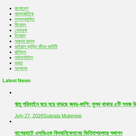
বাংলাদেশ
আন্তর্জাতিক
তথ্যপ্রযুক্তি
বিনোদন
খেলাধুলা
দিনকাল
অজানা রহস্য
ভাইরাল ব্যক্তি জীবন কাহিনী
রাশিফল
লাইফস্টাইল
ভারত
অন্যান্য
Latest News
ঋতু পরিবর্তনে ঘরে ঘরে বাড়ছে জ্বর-কাশি: সুস্থ থাকার ৫টি সহজ 
July 27, 2026
Subrata Mukerjee
বাগেরহাটে এসডিএফ বিদ্যানিকেতনের ভিত্তিপ্রস্তর স্থাপন