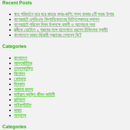
আহত!
Recent Posts
ঋতু পরিবর্তনে ঘরে ঘরে বাড়ছে জ্বর-কাশি: সুস্থ থাকার ৫টি সহজ উপায়
বাগেরহাটে এসডিএফ বিদ্যানিকেতনের ভিত্তিপ্রস্তর স্থাপন
বাগেরহাটে পরিবেশ দিবস উপলক্ষে র‌্যালী ও আলোচনা সভা
স্ত্রীকে হোটেলে ২ পুরুষের সঙ্গে হাতেনাতে ধরলেন চিকিৎসক স্বামী!
বাংলাদেশে ভারত-বিরোধী প্রচারের নেপথ্যে কি?
Categories
বাংলাদেশ
আন্তর্জাতিক
তথ্যপ্রযুক্তি
বিনোদন
খেলাধুলা
দিনকাল
অজানা রহস্য
ভাইরাল ব্যক্তি জীবন কাহিনী
রাশিফল
লাইফস্টাইল
ভারত
অন্যান্য
Categories