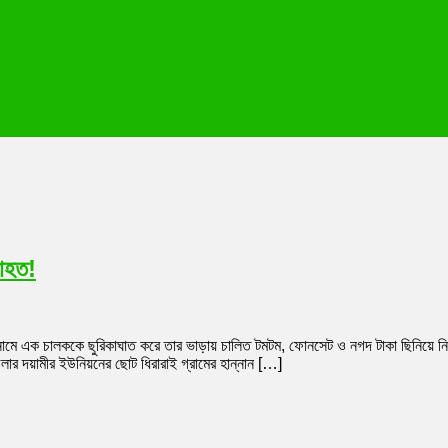
আহত!
০) নামে এক চালককে ছুরিকাঘাত করে তার ভাড়ায় চালিত টমটম, ফোনসেট ও নগদ টাকা ছিনিয়ে ন
ার দয়ামীর ইউনিয়নের ছোট ধিরারাই গ্রামের হান্নান […]