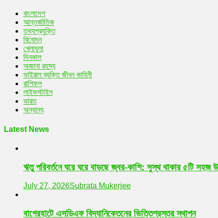
বাংলাদেশ
আন্তর্জাতিক
তথ্যপ্রযুক্তি
বিনোদন
খেলাধুলা
দিনকাল
অজানা রহস্য
ভাইরাল ব্যক্তি জীবন কাহিনী
রাশিফল
লাইফস্টাইল
ভারত
অন্যান্য
Latest News
ঋতু পরিবর্তনে ঘরে ঘরে বাড়ছে জ্বর-কাশি: সুস্থ থাকার ৫টি সহজ 
July 27, 2026
Subrata Mukerjee
বাগেরহাটে এসডিএফ বিদ্যানিকেতনের ভিত্তিপ্রস্তর স্থাপন