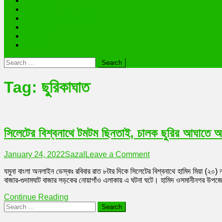
তথ্যপ্রযুক্তি
অজানা রহস্য
ভাইরাল ব্যক্তি জীবন কাহিনী
লাইফস্টাইল
রাশিফল
অন্যান্য
Search
for:
Tag:
ছুরিকাঘাত
সিলেটের বিশ্বনাথে টমটম ছিনতাই, চালক ছুরির আঘাতে 
on
January 24, 2022
Sazal
Leave a Comment
সিলেটের
যমুনা বাংলা অনলাইন ডেস্কঃ রবিবার রাত ৮টার দিকে সিলেটের বিশ্বনাথে হামিদ মিয়া (২
বিশ্বনাথে
বাজার-গুদামঘাট বাজার সড়কের নোয়াগাঁও এলাকায় এ ঘটনা ঘটে। হামিদ ওসমানীনগর উপজেল
টমটম
ছিনতাই,
Continue Reading
চালক
Search
ছুরির
for:
আঘাতে