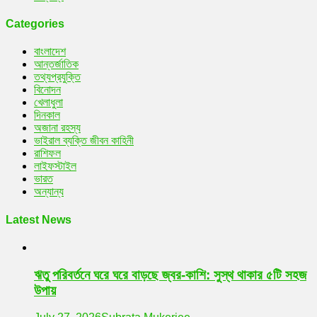
Categories
বাংলাদেশ
আন্তর্জাতিক
তথ্যপ্রযুক্তি
বিনোদন
খেলাধুলা
দিনকাল
অজানা রহস্য
ভাইরাল ব্যক্তি জীবন কাহিনী
রাশিফল
লাইফস্টাইল
ভারত
অন্যান্য
Latest News
ঋতু পরিবর্তনে ঘরে ঘরে বাড়ছে জ্বর-কাশি: সুস্থ থাকার ৫টি সহজ
উপায়