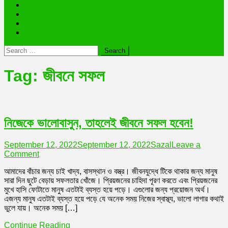
ভাইরাল ব্যক্তি জীবন কাহিনী
লাইফস্টাইল
রাশিফল
অন্যান্য
Search
for:
Tag:
জীবনে সফল
নিজেকে ভালোবাসুন, তাহলেই জীবনে সফল হবেন!
September 12, 2022
September 12, 2022
Sazal
Leave a
on
Comment
নিজেকে
আমাদের বাঁচার জন্য চাই খাদ্য, বাসস্থান ও বস্ত্র। জীবনযুদ্ধে টিকে থাকার জন্য মানুষ
ভালোবাসুন,
সারা দিন ছুটে বেড়ায় সফলতার খোঁজে। প্রিয়জনের চাহিদা পূরণ করতে এবং প্রিয়জনের
তাহলেই
মুখে হাসি ফোটাতে মানুষ এতটাই ব্যস্ত হয়ে পড়ে। এগুলোর জন্য প্রয়োজন অর্থ।
জীবনে
এজন্য মানুষ এতটাই ব্যস্ত হয়ে পড়ে যে অনেক সময় নিজের স্বাস্থ্য, ভালো লাগার কথাই
সফল
ভুলে যায়। অনেক সময় […]
হবেন!
Continue Reading