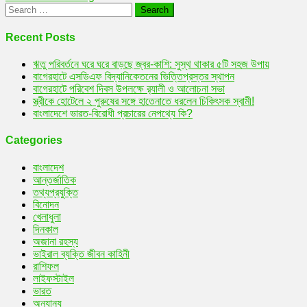
Search
for:
Recent Posts
ঋতু পরিবর্তনে ঘরে ঘরে বাড়ছে জ্বর-কাশি: সুস্থ থাকার ৫টি সহজ উপায়
বাগেরহাটে এসডিএফ বিদ্যানিকেতনের ভিত্তিপ্রস্তর স্থাপন
বাগেরহাটে পরিবেশ দিবস উপলক্ষে র‌্যালী ও আলোচনা সভা
স্ত্রীকে হোটেলে ২ পুরুষের সঙ্গে হাতেনাতে ধরলেন চিকিৎসক স্বামী!
বাংলাদেশে ভারত-বিরোধী প্রচারের নেপথ্যে কি?
Categories
বাংলাদেশ
আন্তর্জাতিক
তথ্যপ্রযুক্তি
বিনোদন
খেলাধুলা
দিনকাল
অজানা রহস্য
ভাইরাল ব্যক্তি জীবন কাহিনী
রাশিফল
লাইফস্টাইল
ভারত
অন্যান্য