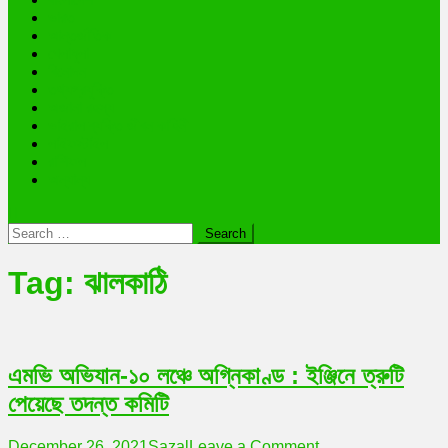
ভারত
আন্তর্জাতিক
খেলাধুলা
বিনোদন
তথ্যপ্রযুক্তি
অজানা রহস্য
ভাইরাল ব্যক্তি জীবন কাহিনী
লাইফস্টাইল
রাশিফল
অন্যান্য
Search
for:
Tag:
ঝালকাঠি
এমভি অভিযান-১০ লঞ্চে অগ্নিকাণ্ড : ইঞ্জিনে ত্রুটি
পেয়েছে তদন্ত কমিটি
on
December 26, 2021
Sazal
Leave a Comment