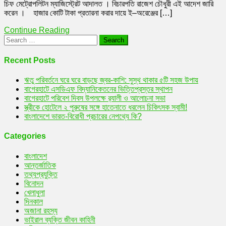
চিফ মেট্রোপলিটন ম্যাজিস্ট্রেট আদালত । বিচারপতি রাজেশ চৌধুরী এই আদেশ জারি
টাকা
করেন । হাজার কোটি টাকা প্রতারনা করার দায়ে ই–অরেঞ্জের […]
আত্মসাৎ
!
Continue Reading
ই-
Search
অরেঞ্জে
for:
পাঁচজন
বিরুদ্ধে
Recent Posts
বিদেশ
যাত্রায়
ঋতু পরিবর্তনে ঘরে ঘরে বাড়ছে জ্বর-কাশি: সুস্থ থাকার ৫টি সহজ উপায়
নিষেধাজ্
বাগেরহাটে এসডিএফ বিদ্যানিকেতনের ভিত্তিপ্রস্তর স্থাপন
জারি
বাগেরহাটে পরিবেশ দিবস উপলক্ষে র‌্যালী ও আলোচনা সভা
স্ত্রীকে হোটেলে ২ পুরুষের সঙ্গে হাতেনাতে ধরলেন চিকিৎসক স্বামী!
বাংলাদেশে ভারত-বিরোধী প্রচারের নেপথ্যে কি?
Categories
বাংলাদেশ
আন্তর্জাতিক
তথ্যপ্রযুক্তি
বিনোদন
খেলাধুলা
দিনকাল
অজানা রহস্য
ভাইরাল ব্যক্তি জীবন কাহিনী