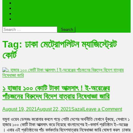
ভাইরাল ব্যক্তি জীবন কাহিনী
লাইফস্টাইল
রাশিফল
অন্যান্য
Search
for:
Tag:
ঢাকা মেট্রোপলিটন ম্যাজিস্ট্রেট
কোর্ট
১ হাজার ১০০ কোটি টাকা আত্মসাৎ ! ই-অরেঞ্জের
পাঁচজনের বিরুদ্ধে বিদেশ যাত্রায় নিষেধাজ্ঞা জারি
on
August 19, 2021
August 22, 2021
Sazal
Leave a Comment
১
যমুনা ওয়েব ডেস্কঃ করোনার কবলে পড়ে গোটা দেশের অর্থনীতি যেখানে ধুঁকছে, সেখানে ১
হাজার
হাজার ১০০ কোটি টাকা আত্মসাৎ করে নিয়েছে বাংলাদেশের ই–কমার্স প্রতিষ্ঠান ই–অরেঞ্জ
১০০
। এবার এই প্রতিষ্ঠানের পাঁচ কর্মকর্তার বিদেশযাত্রায় নিষেধাজ্ঞা জারি ঘোষণা করল ঢাকার
কোটি