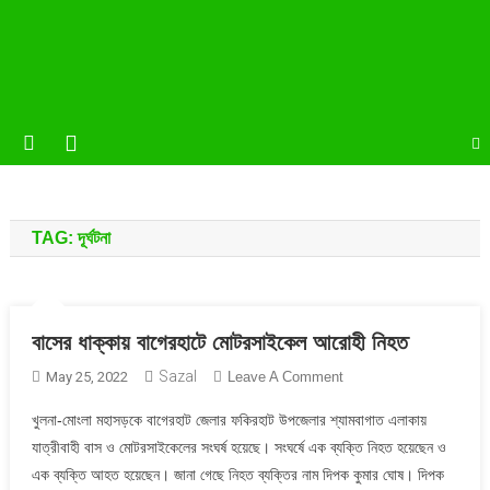
TAG:
দূর্ঘটনা
বাসের ধাক্কায় বাগেরহাটে মোটরসাইকেল আরোহী নিহত
Sazal
On
May 25, 2022
Leave A Comment
বাসের
খুলনা-মোংলা মহাসড়কে বাগেরহাট জেলার ফকিরহাট উপজেলার শ্যামবাগাত এলাকায়
ধাক্কায়
যাত্রীবাহী বাস ও মোটরসাইকেলের সংঘর্ষ হয়েছে। সংঘর্ষে এক ব্যক্তি নিহত হয়েছেন ও
বাগেরহাটে
এক ব্যক্তি আহত হয়েছেন। জানা গেছে নিহত ব্যক্তির নাম দিপক কুমার ঘোষ। দিপক
মোটরসাইকেল