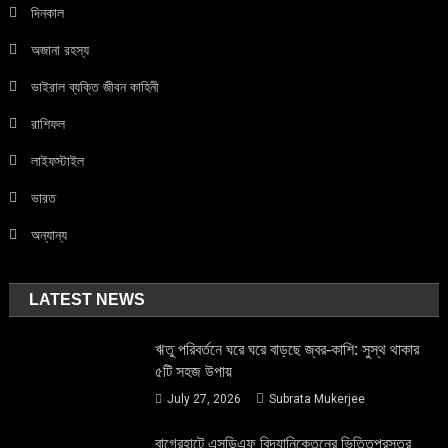
দিনকাল
অজানা রহস্য
ভাইরাল ব্যক্তি জীবন কাহিনী
রাশিফল
লাইফস্টাইল
ভারত
অন্যান্য
LATEST NEWS
ঋতু পরিবর্তনে ঘরে ঘরে বাড়ছে জ্বর-কাশি: সুস্থ থাকার
৫টি সহজ উপায়
July 27, 2026
Subrata Mukerjee
বাগেরহাটে এসডিএফ বিদ্যানিকেতনের ভিত্তিপ্রস্তর