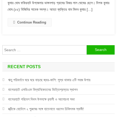
কুমার ঘোষ ফকিরহাট উপজেলার ভাঙ্গনপাড় গ্রামের বিজয় লাল ঘোষের ছেলে। দিপক কুমার
আরোহী
নিহত
ঘোষ (৫৫) বিজিবির সাবেক সদস্য। আহত ব্যক্তির নাম মিলন কুমার […]
Continue Reading
Search
for:
RECENT POSTS
ঋতু পরিবর্তনে ঘরে ঘরে বাড়ছে জ্বর-কাশি: সুস্থ থাকার ৫টি সহজ উপায়
বাগেরহাটে এসডিএফ বিদ্যানিকেতনের ভিত্তিপ্রস্তর স্থাপন
বাগেরহাটে পরিবেশ দিবস উপলক্ষে র‌্যালী ও আলোচনা সভা
স্ত্রীকে হোটেলে ২ পুরুষের সঙ্গে হাতেনাতে ধরলেন চিকিৎসক স্বামী!