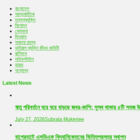
বাংলাদেশ
আন্তর্জাতিক
তথ্যপ্রযুক্তি
বিনোদন
খেলাধুলা
দিনকাল
অজানা রহস্য
ভাইরাল ব্যক্তি জীবন কাহিনী
রাশিফল
লাইফস্টাইল
ভারত
অন্যান্য
Latest News
ঋতু পরিবর্তনে ঘরে ঘরে বাড়ছে জ্বর-কাশি: সুস্থ থাকার ৫টি সহজ 
July 27, 2026
Subrata Mukerjee
বাগেরহাটে এসডিএফ বিদ্যানিকেতনের ভিত্তিপ্রস্তর স্থাপন