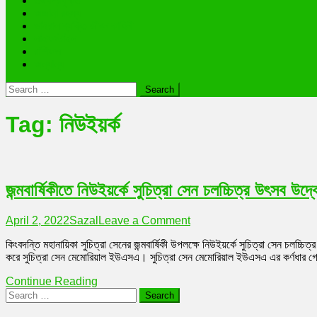
তথ্যপ্রযুক্তি
অজানা রহস্য
ভাইরাল ব্যক্তি জীবন কাহিনী
লাইফস্টাইল
রাশিফল
অন্যান্য
Search
for:
Tag:
নিউইয়র্ক
জন্মবার্ষিকীতে নিউইয়র্কে সুচিত্রা সেন চলচ্চিত্র উৎসব উ
on
April 2, 2022
Sazal
Leave a Comment
জন্মবার্ষিকীতে
কিংবদন্তি মহানায়িকা সুচিত্রা সেনের জন্মবার্ষিকী উপলক্ষে নিউইয়র্কে সুচিত্রা সেন 
নিউইয়র্কে
করে সুচিত্রা সেন মেমোরিয়াল ইউএসএ। সুচিত্রা সেন মেমোরিয়াল ইউএসএ এর কর্ণধার গোপ
সুচিত্রা
সেন
Continue Reading
চলচ্চিত্র
Search
উৎসব
for:
উদ্বোধন