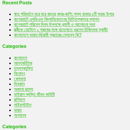
করলেন
Recent Posts
মৌসুমী
ঋতু পরিবর্তনে ঘরে ঘরে বাড়ছে জ্বর-কাশি: সুস্থ থাকার ৫টি সহজ উপায়
বাগেরহাটে এসডিএফ বিদ্যানিকেতনের ভিত্তিপ্রস্তর স্থাপন
বাগেরহাটে পরিবেশ দিবস উপলক্ষে র‌্যালী ও আলোচনা সভা
স্ত্রীকে হোটেলে ২ পুরুষের সঙ্গে হাতেনাতে ধরলেন চিকিৎসক স্বামী!
বাংলাদেশে ভারত-বিরোধী প্রচারের নেপথ্যে কি?
Categories
বাংলাদেশ
আন্তর্জাতিক
তথ্যপ্রযুক্তি
বিনোদন
খেলাধুলা
দিনকাল
অজানা রহস্য
ভাইরাল ব্যক্তি জীবন কাহিনী
রাশিফল
লাইফস্টাইল
ভারত
অন্যান্য
Categories