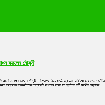
দ্বোধন করলেন মৌসুমী
চলচ্চিত্র উৎসব উদ্বোধন করলেন মৌসুমী। উপলক্ষে নিউইয়র্কের জ্যাকসন হাইটসে হয়ে গেলো দু’
াল সান্যালের সভাপতিত্বে অনুষ্ঠানটি সঞ্চালনা করেন সাংস্কৃতিক কর্মী স্বাধীন মজুমদার