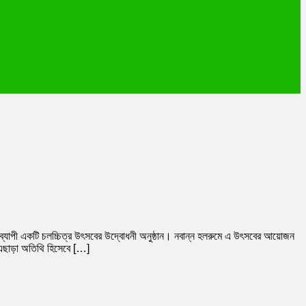
দিনব্যাপী একটি চলচ্চিত্র উৎসবের উদ্বোধনী অনুষ্ঠান। নবান্ন হলরুমে এ উৎসবের আয়োজন
। এছাড়া অতিথি হিসেবে […]