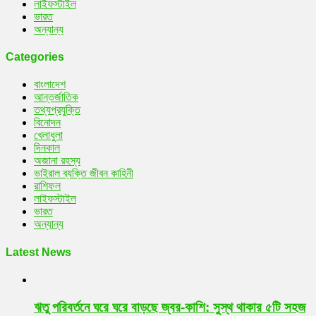
লাইফস্টাইল
ভারত
অন্যান্য
Categories
বাংলাদেশ
আন্তর্জাতিক
তথ্যপ্রযুক্তি
বিনোদন
খেলাধুলা
দিনকাল
অজানা রহস্য
ভাইরাল ব্যক্তি জীবন কাহিনী
রাশিফল
লাইফস্টাইল
ভারত
অন্যান্য
Latest News
ঋতু পরিবর্তনে ঘরে ঘরে বাড়ছে জ্বর-কাশি: সুস্থ থাকার ৫টি সহজ