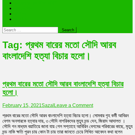
ভাইরাল ব্যক্তি জীবন কাহিনী
লাইফস্টাইল
রাশিফল
অন্যান্য
Search
for:
Tag:
প্রথম বারের মতো সৌদি আরব
বাংলাদেশি হত্যা বিচার হলো।
প্রথম বারের মতো সৌদি আরব বাংলাদেশি হত্যা বিচার
হলো।
on
February 15, 2021
Sazal
Leave a Comment
প্রথম
প্রথম বারের মতো সৌদি আরব বাংলাদেশি হত্যা বিচার হলো। সোমবার গৃহ কর্মী আবিরন
বারের
বেগম অনসারকে হত্যার দায়, ৩ সৌদি নাগরিকদের মৃত্যু দন্ড দেন, জিয়াদ আদালত ।
মতো
সৌদি গন মাধ্যম বয়াতিয়ে জানা যায় গেল সপ্তাহে আবিরিন বেগমের পরিবারের কাছে, মৃত্যু
সৌদি
দন্ড নাকি ক্ষতি পূরন চায় কোন টা চায় তারা জানতে চেয়ে লিখিত আবেদন কথা বলেন
আরব