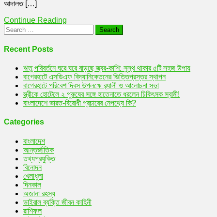
আদালত […]
বাংলাদেশি
হত্যা
Continue Reading
বিচার
Search
হলো।
for:
Recent Posts
ঋতু পরিবর্তনে ঘরে ঘরে বাড়ছে জ্বর-কাশি: সুস্থ থাকার ৫টি সহজ উপায়
বাগেরহাটে এসডিএফ বিদ্যানিকেতনের ভিত্তিপ্রস্তর স্থাপন
বাগেরহাটে পরিবেশ দিবস উপলক্ষে র‌্যালী ও আলোচনা সভা
স্ত্রীকে হোটেলে ২ পুরুষের সঙ্গে হাতেনাতে ধরলেন চিকিৎসক স্বামী!
বাংলাদেশে ভারত-বিরোধী প্রচারের নেপথ্যে কি?
Categories
বাংলাদেশ
আন্তর্জাতিক
তথ্যপ্রযুক্তি
বিনোদন
খেলাধুলা
দিনকাল
অজানা রহস্য
ভাইরাল ব্যক্তি জীবন কাহিনী
রাশিফল