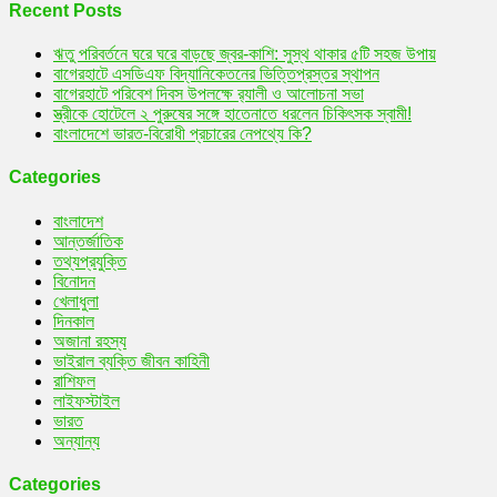
Recent Posts
ঋতু পরিবর্তনে ঘরে ঘরে বাড়ছে জ্বর-কাশি: সুস্থ থাকার ৫টি সহজ উপায়
বাগেরহাটে এসডিএফ বিদ্যানিকেতনের ভিত্তিপ্রস্তর স্থাপন
বাগেরহাটে পরিবেশ দিবস উপলক্ষে র‌্যালী ও আলোচনা সভা
স্ত্রীকে হোটেলে ২ পুরুষের সঙ্গে হাতেনাতে ধরলেন চিকিৎসক স্বামী!
বাংলাদেশে ভারত-বিরোধী প্রচারের নেপথ্যে কি?
Categories
বাংলাদেশ
আন্তর্জাতিক
তথ্যপ্রযুক্তি
বিনোদন
খেলাধুলা
দিনকাল
অজানা রহস্য
ভাইরাল ব্যক্তি জীবন কাহিনী
রাশিফল
লাইফস্টাইল
ভারত
অন্যান্য
Categories