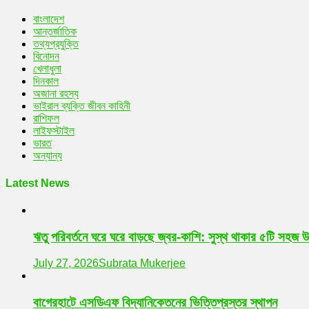
বাংলাদেশ
আন্তর্জাতিক
তথ্যপ্রযুক্তি
বিনোদন
খেলাধুলা
দিনকাল
অজানা রহস্য
ভাইরাল ব্যক্তি জীবন কাহিনী
রাশিফল
লাইফস্টাইল
ভারত
অন্যান্য
Latest News
ঋতু পরিবর্তনে ঘরে ঘরে বাড়ছে জ্বর-কাশি: সুস্থ থাকার ৫টি সহজ 
July 27, 2026
Subrata Mukerjee
বাগেরহাটে এসডিএফ বিদ্যানিকেতনের ভিত্তিপ্রস্তর স্থাপন