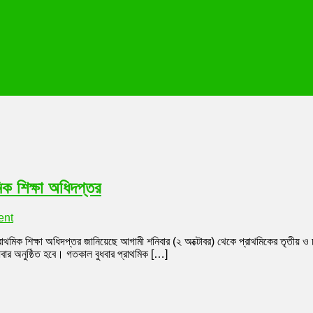
মিক শিক্ষা অধিদপ্তর
on
ent
সপ্তাহে
াথমিক শিক্ষা অধিদপ্তর জানিয়েছে আগামী শনিবার (২ অক্টোবর) থেকে প্রাথমিকের তৃতীয় ও চত
দু’দিন
বুধবার অনুষ্ঠিত হবে। গতকাল বুধবার প্রাথমিক […]
ক্লাস
হবে
তৃতীয়
ও
চতুর্থ