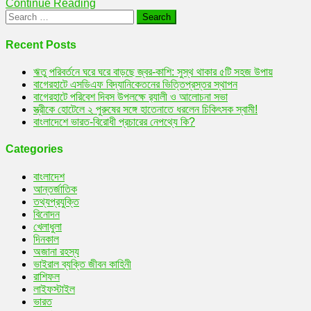
Continue Reading
উজ্জ্বল
Search
নক্ষত্র
for:
Recent Posts
ঋতু পরিবর্তনে ঘরে ঘরে বাড়ছে জ্বর-কাশি: সুস্থ থাকার ৫টি সহজ উপায়
বাগেরহাটে এসডিএফ বিদ্যানিকেতনের ভিত্তিপ্রস্তর স্থাপন
বাগেরহাটে পরিবেশ দিবস উপলক্ষে র‌্যালী ও আলোচনা সভা
স্ত্রীকে হোটেলে ২ পুরুষের সঙ্গে হাতেনাতে ধরলেন চিকিৎসক স্বামী!
বাংলাদেশে ভারত-বিরোধী প্রচারের নেপথ্যে কি?
Categories
বাংলাদেশ
আন্তর্জাতিক
তথ্যপ্রযুক্তি
বিনোদন
খেলাধুলা
দিনকাল
অজানা রহস্য
ভাইরাল ব্যক্তি জীবন কাহিনী
রাশিফল
লাইফস্টাইল
ভারত