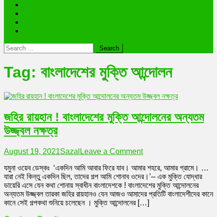
ভাইরাল ব্যক্তি জীবন কাহিনী
লাইফস্টাইল
রাশিফল
অন্যান্য
Search
for:
Tag:
বাংলাদেশের মুক্তি আন্দোলন
জহির রায়হান ! বাংলাদেশের মুক্তি আন্দোলনের অন্যতম
উজ্জ্বল নক্ষত্র
on
August 19, 2021
Sazal
Leave a Comment
জহির
যমুনা ওয়েব ডেস্কঃ ‘একদিন আমি আবার ফিরে যাব। আমার শহরে, আমার গ্রামে। …
রায়হান
যারা নেই কিন্তু একদিন ছিল, তাদের গল্প আমি শোনাব ওদের।’– এক মুক্তি যোদ্ধার
!
ডায়েরি এসে যেন কথা শোনায় স্বাধীন বাংলাদেশকে ! বাংলাদেশের মুক্তি আন্দোলনের
বাংলাদেশের
অন্যতম উজ্জ্বল তারকা জহির রায়হানও যেন আজও আমাদের প্রতিটি বাংলাদেশীদের কানে
মুক্তি
কানে সেই গল্পকথা শুনিয়ে চলেছেন । মুক্তি আন্দোলনের […]
আন্দোলনের
অন্যতম