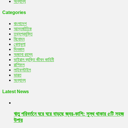
অন্যান্য
Categories
বাংলাদেশ
আন্তর্জাতিক
তথ্যপ্রযুক্তি
বিনোদন
খেলাধুলা
দিনকাল
অজানা রহস্য
ভাইরাল ব্যক্তি জীবন কাহিনী
রাশিফল
লাইফস্টাইল
ভারত
অন্যান্য
Latest News
ঋতু পরিবর্তনে ঘরে ঘরে বাড়ছে জ্বর-কাশি: সুস্থ থাকার ৫টি সহজ
উপায়