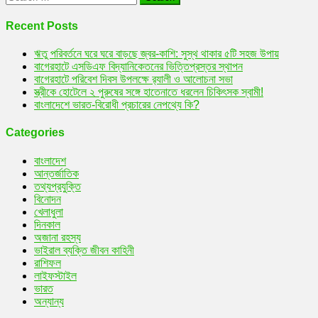
for:
Recent Posts
ঋতু পরিবর্তনে ঘরে ঘরে বাড়ছে জ্বর-কাশি: সুস্থ থাকার ৫টি সহজ উপায়
বাগেরহাটে এসডিএফ বিদ্যানিকেতনের ভিত্তিপ্রস্তর স্থাপন
বাগেরহাটে পরিবেশ দিবস উপলক্ষে র‌্যালী ও আলোচনা সভা
স্ত্রীকে হোটেলে ২ পুরুষের সঙ্গে হাতেনাতে ধরলেন চিকিৎসক স্বামী!
বাংলাদেশে ভারত-বিরোধী প্রচারের নেপথ্যে কি?
Categories
বাংলাদেশ
আন্তর্জাতিক
তথ্যপ্রযুক্তি
বিনোদন
খেলাধুলা
দিনকাল
অজানা রহস্য
ভাইরাল ব্যক্তি জীবন কাহিনী
রাশিফল
লাইফস্টাইল
ভারত
অন্যান্য