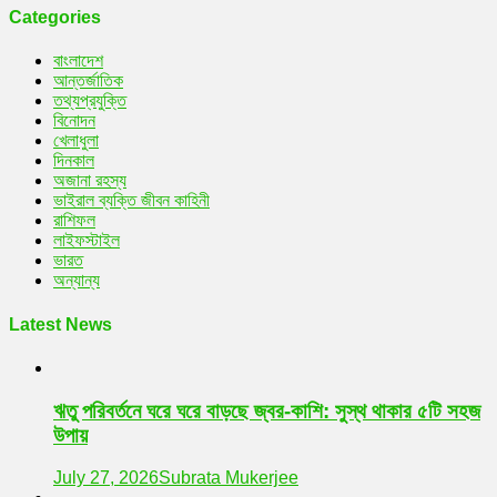
Categories
বাংলাদেশ
আন্তর্জাতিক
তথ্যপ্রযুক্তি
বিনোদন
খেলাধুলা
দিনকাল
অজানা রহস্য
ভাইরাল ব্যক্তি জীবন কাহিনী
রাশিফল
লাইফস্টাইল
ভারত
অন্যান্য
Latest News
ঋতু পরিবর্তনে ঘরে ঘরে বাড়ছে জ্বর-কাশি: সুস্থ থাকার ৫টি সহজ
উপায়
July 27, 2026
Subrata Mukerjee