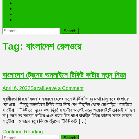
ভাইরাল ব্যক্তি জীবন কাহিনী
লাইফস্টাইল
রাশিফল
অন্যান্য
Search
for:
Tag:
বাংলাদেশ রেলওয়ে
বাংলাদেশ ট্রেনের অনলাইনে টিকিট কাটার নতুন নিয়ম
on
April 6, 2022
Sazal
Leave a Comment
বাংলাদেশ
স্বাধীনতা দিবসে ‘সহজ’র মাধ্যমে রেলের নতুন ই-টিকিটিং ব্যবস্থা চালু করে বাংলাদেশ
ট্রেনের
রেলওয়ে। কিন্তু অনলাইনে টিকিট কাটা নিয়ে বেশ কিছুদিন থেকে ভোগান্তি পোহাচ্ছিল
অনলাইনে
যাত্রীরা। টিকিট তো দূরের কথা দ্বিতীয় ঘণ্টার আগেই নতুন ওয়েবসাইটে ঢোকাই যাচ্ছিল
টিকিট
না। তবে সব সমস্যা কাটিয়ে এখন মাত্র তিন ধাপে বাধাহীন টিকিট কাটতে সক্ষম হচ্ছেন
কাটার
যাত্রীরা। যেভাবে নতুন নিয়মে ট্রেনের টিকিট কাটা […]
নতুন
নিয়ম
Continue Reading
Search