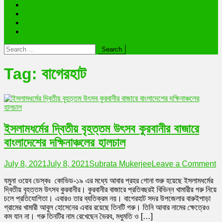
ভাইরাল ব্যক্তি জীবন কাহিনী
লাইফস্টাইল
রাশিফল
অন্যান্য
Search
for:
Tag:
বাগেরহাট
ইসলামধর্মের দ্বিতীয় বৃহত্তম উৎসব কুরবানীর বাজারে
বাংলাদেশের দক্ষিনাঞ্চলের হালচাল
o
July 8, 2021
July 8, 2021
Subrata Mukerjee
Leave a Comment
ইস
যমুনা ওয়েব ডেস্কঃ কোভিড-১৯ এর মধ্যে আবার প্রহর গোনা শুরু হয়েছে ইসলামধর্মের
দ্
দ্বিতীয় বৃহত্তম উৎসব কুরবানীর। কুরবানীর বাজারে প্রতিবছরই বিভিন্ন খামারীর গরু নিয়ে
বৃ
চলে প্রতিযোগিতা। এবারও তার ব্যতিক্রম নয়। বাগেরহাট সদর উপজেলার বারুইপাড়া
উ
গ্রামের খামারী আবুল হোসেনের এবার রয়েছে তিনটি গরু। তিনি আবার নামের ক্ষেত্রেও
কু
কম যান না। গরু তিনটির নাম রেখেছেন ভৈরব, মধুমতি ও […]
বা