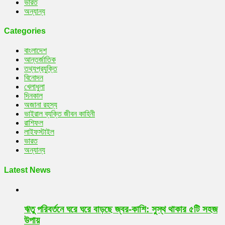
ভারত
অন্যান্য
Categories
বাংলাদেশ
আন্তর্জাতিক
তথ্যপ্রযুক্তি
বিনোদন
খেলাধুলা
দিনকাল
অজানা রহস্য
ভাইরাল ব্যক্তি জীবন কাহিনী
রাশিফল
লাইফস্টাইল
ভারত
অন্যান্য
Latest News
ঋতু পরিবর্তনে ঘরে ঘরে বাড়ছে জ্বর-কাশি: সুস্থ থাকার ৫টি সহজ
উপায়