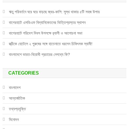
ঋতু পরিবর্তনে ঘরে ঘরে বাড়ছে জ্বর-কাশি: সুস্থ থাকার ৫টি সহজ উপায়
বাগেরহাটে এসডিএফ বিদ্যানিকেতনের ভিত্তিপ্রস্তর স্থাপন
বাগেরহাটে পরিবেশ দিবস উপলক্ষে র‌্যালী ও আলোচনা সভা
স্ত্রীকে হোটেলে ২ পুরুষের সঙ্গে হাতেনাতে ধরলেন চিকিৎসক স্বামী!
বাংলাদেশে ভারত-বিরোধী প্রচারের নেপথ্যে কি?
CATEGORIES
বাংলাদেশ
আন্তর্জাতিক
তথ্যপ্রযুক্তি
বিনোদন