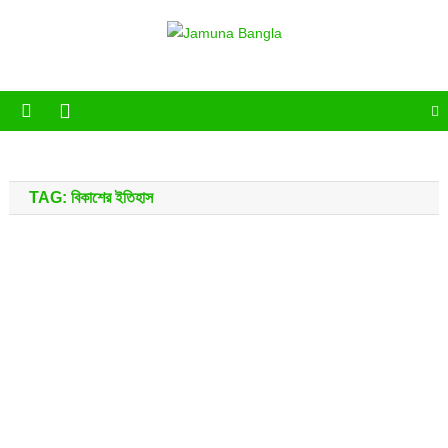
Skip
to
Jamuna Bangla
Jamuna Bangla News Portal
content
TAG:
বিকাশের ইতিহাস