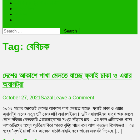
ভাইরাল ব্যক্তি জীবন কাহিনী
লাইফস্টাইল
রাশিফল
অন্যান্য
Search
for:
Tag:
বেবিচক
দেশের আকাশে পাখা মেলতে যাচ্ছে ফ্লাই ঢাকা ও এয়ার
অ্যাসট্রা
on
October 27, 2021
Sazal
Leave a Comment
দেশের
২০২২ সালের শুরুতেই দেশের আকাশে পাখা মেলতে যাচ্ছে ফ্লাই ঢাকা ও এয়ার
আকাশে
অ্যাসট্রা নামের নতুন দুটি বেসরকারি এয়ারলাইনস। দুটি এয়ারলাইনস যাত্রা শুরু করলে
পাখা
দেশে সক্রিয় বেসরকারি এয়ারলাইনসের সংখ্যা দাঁড়াবে চার। এর ফলে এভিয়েশন খাতে
মেলতে
অপারেটরদের মধ্যে প্রতিযোগিতা আরও বৃদ্ধি পাবে বলে আশা করছেন বিশেষজ্ঞরা। এর
যাচ্ছে
মধ্যে ‘ফ্লাই ঢাকা’ এর আবেদন যাচাই-বাছাই করে তাদের এনওসি দিয়েছে […]
ফ্লাই
ঢাকা