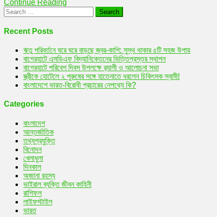
Continue Reading
ও
Search
এয়ার
for:
অ্যাসট্রা
Recent Posts
ঋতু পরিবর্তনে ঘরে ঘরে বাড়ছে জ্বর-কাশি: সুস্থ থাকার ৫টি সহজ উপায়
বাগেরহাটে এসডিএফ বিদ্যানিকেতনের ভিত্তিপ্রস্তর স্থাপন
বাগেরহাটে পরিবেশ দিবস উপলক্ষে র‌্যালী ও আলোচনা সভা
স্ত্রীকে হোটেলে ২ পুরুষের সঙ্গে হাতেনাতে ধরলেন চিকিৎসক স্বামী!
বাংলাদেশে ভারত-বিরোধী প্রচারের নেপথ্যে কি?
Categories
বাংলাদেশ
আন্তর্জাতিক
তথ্যপ্রযুক্তি
বিনোদন
খেলাধুলা
দিনকাল
অজানা রহস্য
ভাইরাল ব্যক্তি জীবন কাহিনী
রাশিফল
লাইফস্টাইল
ভারত