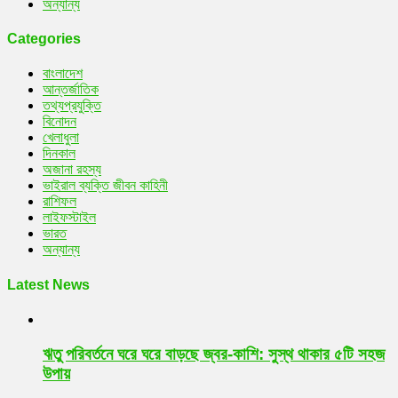
অন্যান্য
Categories
বাংলাদেশ
আন্তর্জাতিক
তথ্যপ্রযুক্তি
বিনোদন
খেলাধুলা
দিনকাল
অজানা রহস্য
ভাইরাল ব্যক্তি জীবন কাহিনী
রাশিফল
লাইফস্টাইল
ভারত
অন্যান্য
Latest News
ঋতু পরিবর্তনে ঘরে ঘরে বাড়ছে জ্বর-কাশি: সুস্থ থাকার ৫টি সহজ
উপায়