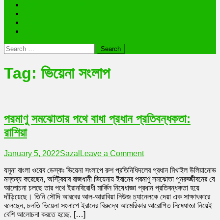
ভাইরাল ব্যক্তি জীবন কাহিনী
লাইফস্টাইল
রাশিফল
অন্যান্য
Search
for:
Tag:
ভিয়েনা সংলাপ
পরমাণু সমঝোতার পথে বাধা প্রধান প্রতিবন্ধকতা:
রাশিয়া
on
January 5, 2022
Sazal
Leave a Comment
পরমাণু
যমুনা বাংলা ওয়েব ডেস্কঃ ভিয়েনা সংলাপে রুশ প্রতিনিধিদলের প্রধান মিখাইল উলিয়ানোভ
সমঝোতার
মন্তব্য করেছেন, অস্ট্রিয়ার রাজধানী ভিয়েনায় ইরানের পরমাণু সমঝোতা পুনরুজ্জীবনের যে
পথে
আলোচনা চলছে তার পথে ইরানবিরোধী মার্কিন নিষেধাজ্ঞা প্রধান প্রতিবন্ধকতা হয়ে
বাধা
দাঁড়িয়েছে। তিনি সৌদি আরবের আল-আরাবিয়া নিউজ চ্যানেলকে দেয়া এক সাক্ষাৎকারে
প্রধান
বলেছেন, চলতি ভিয়েনা সংলাপে ইরানের বিরুদ্ধে আমেরিকার আরোপিত নিষেধাজ্ঞা নিয়েই
প্রতিবন্ধকতা:
বেশি আলোচনা করতে হচ্ছে, […]
রাশিয়া