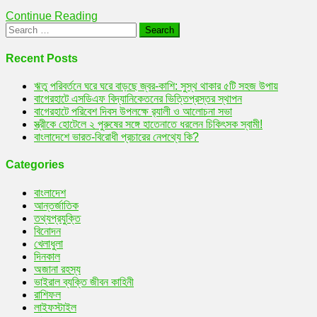
Continue Reading
Search
for:
Recent Posts
ঋতু পরিবর্তনে ঘরে ঘরে বাড়ছে জ্বর-কাশি: সুস্থ থাকার ৫টি সহজ উপায়
বাগেরহাটে এসডিএফ বিদ্যানিকেতনের ভিত্তিপ্রস্তর স্থাপন
বাগেরহাটে পরিবেশ দিবস উপলক্ষে র‌্যালী ও আলোচনা সভা
স্ত্রীকে হোটেলে ২ পুরুষের সঙ্গে হাতেনাতে ধরলেন চিকিৎসক স্বামী!
বাংলাদেশে ভারত-বিরোধী প্রচারের নেপথ্যে কি?
Categories
বাংলাদেশ
আন্তর্জাতিক
তথ্যপ্রযুক্তি
বিনোদন
খেলাধুলা
দিনকাল
অজানা রহস্য
ভাইরাল ব্যক্তি জীবন কাহিনী
রাশিফল
লাইফস্টাইল