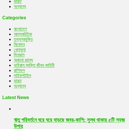
ভারত
অন্যান্য
Categories
বাংলাদেশ
আন্তর্জাতিক
তথ্যপ্রযুক্তি
বিনোদন
খেলাধুলা
দিনকাল
অজানা রহস্য
ভাইরাল ব্যক্তি জীবন কাহিনী
রাশিফল
লাইফস্টাইল
ভারত
অন্যান্য
Latest News
ঋতু পরিবর্তনে ঘরে ঘরে বাড়ছে জ্বর-কাশি: সুস্থ থাকার ৫টি সহজ
উপায়