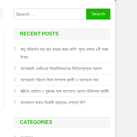
Search
for:
RECENT POSTS
ঋতু পরিবর্তনে ঘরে ঘরে বাড়ছে জ্বর-কাশি: সুস্থ থাকার ৫টি সহজ
উপায়
বাগেরহাটে এসডিএফ বিদ্যানিকেতনের ভিত্তিপ্রস্তর স্থাপন
বাগেরহাটে পরিবেশ দিবস উপলক্ষে র‌্যালী ও আলোচনা সভা
স্ত্রীকে হোটেলে ২ পুরুষের সঙ্গে হাতেনাতে ধরলেন চিকিৎসক স্বামী!
বাংলাদেশে ভারত-বিরোধী প্রচারের নেপথ্যে কি?
CATEGORIES