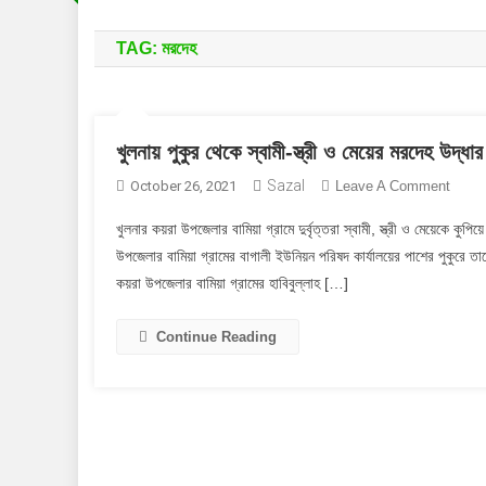
TAG:
মরদেহ
খুলনায় পুকুর থেকে স্বামী-স্ত্রী ও মেয়ের মরদেহ উদ্ধার
Sazal
On
October 26, 2021
Leave A Comment
খুলনায়
খুলনার কয়রা উপজেলার বামিয়া গ্রামে দুর্বৃত্তরা স্বামী, স্ত্রী ও মেয়েকে ক
পুকুর
উপজেলার বামিয়া গ্রামের বাগালী ইউনিয়ন পরিষদ কার্যালয়ের পাশের পুকুরে ত
থেকে
কয়রা উপজেলার বামিয়া গ্রামের হাবিবুল্লাহ […]
স্বামী-
স্ত্রী
ও
Continue Reading
মেয়ের
মরদেহ
উদ্ধার