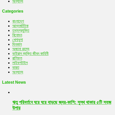
অন্যান্য
Categories
বাংলাদেশ
আন্তর্জাতিক
তথ্যপ্রযুক্তি
বিনোদন
খেলাধুলা
দিনকাল
অজানা রহস্য
ভাইরাল ব্যক্তি জীবন কাহিনী
রাশিফল
লাইফস্টাইল
ভারত
অন্যান্য
Latest News
ঋতু পরিবর্তনে ঘরে ঘরে বাড়ছে জ্বর-কাশি: সুস্থ থাকার ৫টি সহজ
উপায়