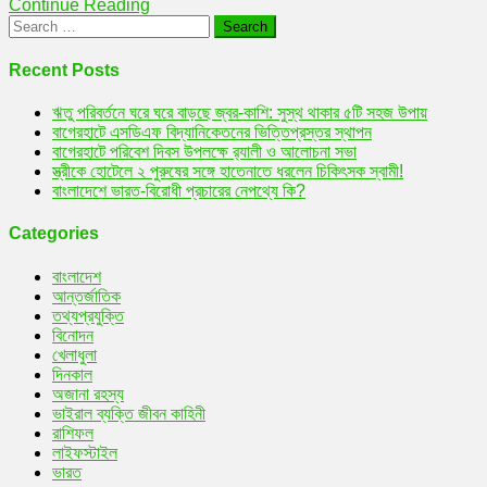
Continue Reading
চরিত্রে
Search
অভিনয়
for:
নিয়ে
Recent Posts
ঋতু পরিবর্তনে ঘরে ঘরে বাড়ছে জ্বর-কাশি: সুস্থ থাকার ৫টি সহজ উপায়
বাগেরহাটে এসডিএফ বিদ্যানিকেতনের ভিত্তিপ্রস্তর স্থাপন
বাগেরহাটে পরিবেশ দিবস উপলক্ষে র‌্যালী ও আলোচনা সভা
স্ত্রীকে হোটেলে ২ পুরুষের সঙ্গে হাতেনাতে ধরলেন চিকিৎসক স্বামী!
বাংলাদেশে ভারত-বিরোধী প্রচারের নেপথ্যে কি?
Categories
বাংলাদেশ
আন্তর্জাতিক
তথ্যপ্রযুক্তি
বিনোদন
খেলাধুলা
দিনকাল
অজানা রহস্য
ভাইরাল ব্যক্তি জীবন কাহিনী
রাশিফল
লাইফস্টাইল
ভারত