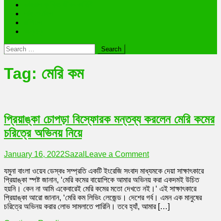
ভাইরাল ব্যক্তি জীবন কাহিনী
লাইফস্টাইল
রাশিফল
অন্যান্য
Search
for:
Tag:
মেরি কম
প্রিয়াঙ্কা চোপড়া বিস্ফোরক মন্তব্য করলেন মেরি কমের
চরিত্রে অভিনয় নিয়ে
on
January 16, 2022
Sazal
Leave a Comment
প্রিয়াঙ্কা
যমুনা বাংলা ওয়েব ডেস্কঃ সম্প্রতি একটি ইংরেজি সংবাদ মাধ্যমকে দেয়া সাক্ষাৎকারে
চোপড়া
প্রিয়াঙ্কা স্পষ্ট জানান, ‘মেরি কমের বায়োপিকে আমার অভিনয় করা একদমই উচিত
বিস্ফোরক
হয়নি। কেন না আমি একেবারেই মেরি কমের মতো দেখতে নই।‘ এই সাক্ষাৎকারে
মন্তব্য
প্রিয়াঙ্কা আরো জানান, ‘মেরি কম লিভিং লেজেন্ড। দেশের গর্ব। এমন এক মানুষের
করলেন
চরিত্রে অভিনয় করার লোভ সামলাতে পারিনি। তবে হ্যাঁ, আমার […]
মেরি
কমের