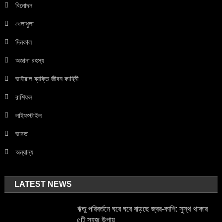
বিনোদন
খেলাধুলা
দিনকাল
অজানা রহস্য
ভাইরাল ব্যক্তি জীবন কাহিনী
রাশিফল
লাইফস্টাইল
ভারত
অন্যান্য
LATEST NEWS
ঋতু পরিবর্তনে ঘরে ঘরে বাড়ছে জ্বর-কাশি: সুস্থ থাকার
৫টি সহজ উপায়