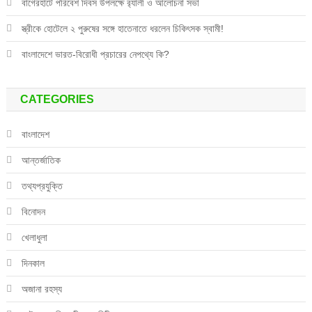
বাগেরহাটে পরিবেশ দিবস উপলক্ষে র‌্যালী ও আলোচনা সভা
স্ত্রীকে হোটেলে ২ পুরুষের সঙ্গে হাতেনাতে ধরলেন চিকিৎসক স্বামী!
বাংলাদেশে ভারত-বিরোধী প্রচারের নেপথ্যে কি?
CATEGORIES
বাংলাদেশ
আন্তর্জাতিক
তথ্যপ্রযুক্তি
বিনোদন
খেলাধুলা
দিনকাল
অজানা রহস্য