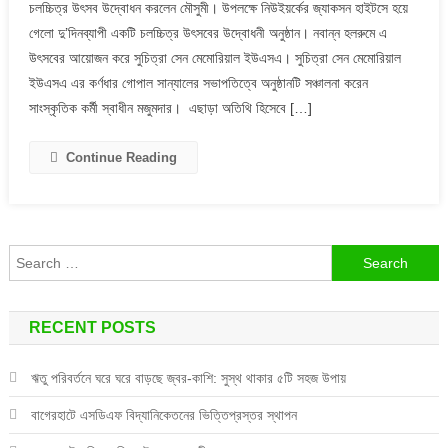
চলচ্চিত্র উৎসব উদ্বোধন করলেন মৌসুমী। উপলক্ষে নিউইয়র্কের জ্যাকসন হাইটসে হয়ে
সুচিত্রা
গেলো দু’দিনব্যাপী একটি চলচ্চিত্র উৎসবের উদ্বোধনী অনুষ্ঠান। নবান্ন হলরুমে এ
সেন
উৎসবের আয়োজন করে সুচিত্রা সেন মেমোরিয়াল ইউএসএ। সুচিত্রা সেন মেমোরিয়াল
চলচ্চিত্র
উৎসব
ইউএসএ এর কর্ণধার গোপাল সান্যালের সভাপতিত্বে অনুষ্ঠানটি সঞ্চালনা করেন
উদ্বোধন
সাংস্কৃতিক কর্মী স্বাধীন মজুমদার। এছাড়া অতিথি হিসেবে […]
করলেন
মৌসুমী
Continue Reading
Search
for:
RECENT POSTS
ঋতু পরিবর্তনে ঘরে ঘরে বাড়ছে জ্বর-কাশি: সুস্থ থাকার ৫টি সহজ উপায়
বাগেরহাটে এসডিএফ বিদ্যানিকেতনের ভিত্তিপ্রস্তর স্থাপন