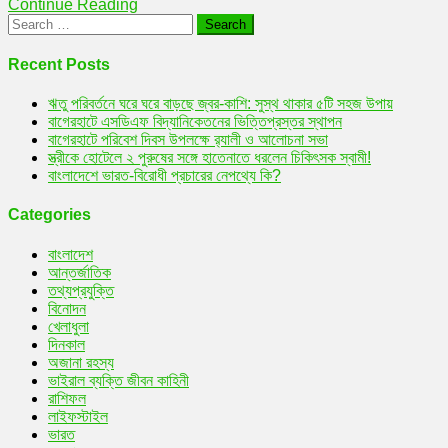
Continue Reading
দীপিকা
Search
থেকে
for:
ক্যাটরিনার
Recent Posts
ঋতু পরিবর্তনে ঘরে ঘরে বাড়ছে জ্বর-কাশি: সুস্থ থাকার ৫টি সহজ উপায়
বাগেরহাটে এসডিএফ বিদ্যানিকেতনের ভিত্তিপ্রস্তর স্থাপন
বাগেরহাটে পরিবেশ দিবস উপলক্ষে র‌্যালী ও আলোচনা সভা
স্ত্রীকে হোটেলে ২ পুরুষের সঙ্গে হাতেনাতে ধরলেন চিকিৎসক স্বামী!
বাংলাদেশে ভারত-বিরোধী প্রচারের নেপথ্যে কি?
Categories
বাংলাদেশ
আন্তর্জাতিক
তথ্যপ্রযুক্তি
বিনোদন
খেলাধুলা
দিনকাল
অজানা রহস্য
ভাইরাল ব্যক্তি জীবন কাহিনী
রাশিফল
লাইফস্টাইল
ভারত