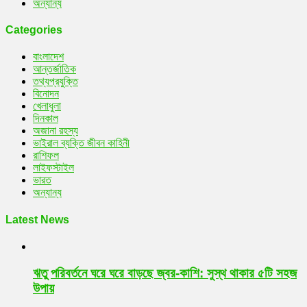
অন্যান্য
Categories
বাংলাদেশ
আন্তর্জাতিক
তথ্যপ্রযুক্তি
বিনোদন
খেলাধুলা
দিনকাল
অজানা রহস্য
ভাইরাল ব্যক্তি জীবন কাহিনী
রাশিফল
লাইফস্টাইল
ভারত
অন্যান্য
Latest News
ঋতু পরিবর্তনে ঘরে ঘরে বাড়ছে জ্বর-কাশি: সুস্থ থাকার ৫টি সহজ
উপায়