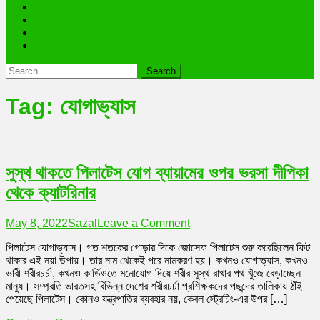
ভাইরাল ব্যক্তি জীবন কাহিনী
লাইফস্টাইল
রাশিফল
অন্যান্য
Search
for:
Tag:
যোগাভ্যাস
সুস্থ থাকতে পিলাটেস যোগ ব্যায়ামের ওপর ভরসা দীপিকা
থেকে ক্যাটরিনার
on
May 8, 2022
Sazal
Leave a Comment
সুস্থ
পিলাটেস যোগাভ্যাস। গত শতকের গোড়ার দিকে জোসেফ পিলাটেস শুরু করেছিলেন ফিট
থাকতে
থাকার এই নয়া উপায়। তার নাম থেকেই পরে নামকরণ হয়। কখনও যোগাভ্যাস, কখনও
পিলাটেস
ভারী শরীরচর্চা, কখনও কার্ডিওতে মনোযোগ দিয়ে শরীর সুস্থ রাখার পথ খুঁজে বেড়াচ্ছেন
যোগ
মানুষ। সম্প্রতি ভারতসহ বিভিন্ন দেশের শরীরচর্চা প্রশিক্ষকদের পছন্দের তালিকায় ঠাঁই
ব্যায়ামের
পেয়েছে পিলাটেস। কোনও যন্ত্রপাতির ব্যবহার নয়, কেবল স্ট্রেচিং-এর উপর […]
ওপর
ভরসা