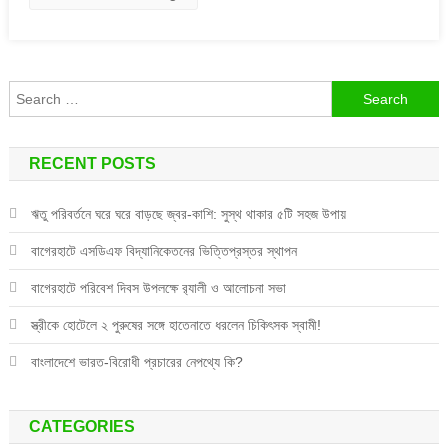
Search
for:
RECENT POSTS
ঋতু পরিবর্তনে ঘরে ঘরে বাড়ছে জ্বর-কাশি: সুস্থ থাকার ৫টি সহজ উপায়
বাগেরহাটে এসডিএফ বিদ্যানিকেতনের ভিত্তিপ্রস্তর স্থাপন
বাগেরহাটে পরিবেশ দিবস উপলক্ষে র‌্যালী ও আলোচনা সভা
স্ত্রীকে হোটেলে ২ পুরুষের সঙ্গে হাতেনাতে ধরলেন চিকিৎসক স্বামী!
বাংলাদেশে ভারত-বিরোধী প্রচারের নেপথ্যে কি?
CATEGORIES