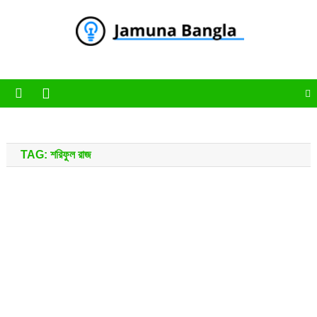
Skip
to
content
Jamuna Bangla
Jamuna Bangla News Portal
TAG:
শরিফুল রাজ