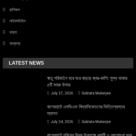
রাশিফল
লাইফস্টাইল
ভারত
অন্যান্য
LATEST NEWS
ঋতু পরিবর্তনে ঘরে ঘরে বাড়ছে জ্বর-কাশি: সুস্থ থাকার
৫টি সহজ উপায়
July 27, 2026
Subrata Mukerjee
বাগেরহাটে এসডিএফ বিদ্যানিকেতনের ভিত্তিপ্রস্তর
স্থাপন
July 24, 2026
Subrata Mukerjee
বাগেরহাটে পরিবেশ দিবস উপলক্ষে র‌্যালী ও আলোচনা সভা