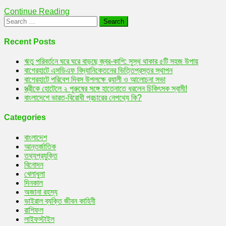
Continue Reading
Search
for:
Recent Posts
ঋতু পরিবর্তনে ঘরে ঘরে বাড়ছে জ্বর-কাশি: সুস্থ থাকার ৫টি সহজ উপায়
বাগেরহাটে এসডিএফ বিদ্যানিকেতনের ভিত্তিপ্রস্তর স্থাপন
বাগেরহাটে পরিবেশ দিবস উপলক্ষে র‌্যালী ও আলোচনা সভা
স্ত্রীকে হোটেলে ২ পুরুষের সঙ্গে হাতেনাতে ধরলেন চিকিৎসক স্বামী!
বাংলাদেশে ভারত-বিরোধী প্রচারের নেপথ্যে কি?
Categories
বাংলাদেশ
আন্তর্জাতিক
তথ্যপ্রযুক্তি
বিনোদন
খেলাধুলা
দিনকাল
অজানা রহস্য
ভাইরাল ব্যক্তি জীবন কাহিনী
রাশিফল
লাইফস্টাইল