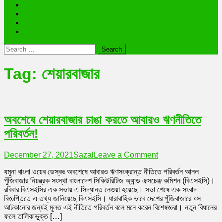
ভাইরাল ব্যক্তি জীবন কাহিনী
লাইফস্টাইল
রাশিফল
অন্যান্য
Search
for:
Tag:
শেয়ারবাজার
অবশেষে শেয়ারবাজার চাঙা করতে আবারও ঋণনীতিতে
পরিবর্তন!
on
December 27, 2021
Sazal
Leave a Comment
অবশেষে
যমুনা বাংলা ওয়েব ডেস্কঃ অবশেষে আবারও ঋণসংক্রান্ত নীতিতে পরিবর্তন আনল
শেয়ারবাজার
পুঁজিবাজার নিয়ন্ত্রক সংস্থা বাংলাদেশ সিকিউরিটিজ অ্যান্ড এক্সচেঞ্জ কমিশন (বিএসইসি)।
চাঙা
রবিবার বিএসইসির এক সভায় এ সিদ্ধান্ত নেওয়া হয়েছে। সভা শেষে এক সংবাদ
করতে
বিজ্ঞপ্তিতে এ তথ্য জানিয়েছে বিএসইসি। ধারাবাহিক ভাবে দেশের পুঁজিবাজারে ধস
আবারও
আটকানোর জন্যই মূলত এই নীতিতে পরিবর্তন বলে মনে করেন বিশেষজ্ঞরা। নতুন বিধানের
ঋণনীতিতে
ফলে তালিকাভুক্ত […]
পরিবর্তন!