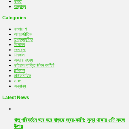
ভারত
অন্যান্য
Categories
বাংলাদেশ
আন্তর্জাতিক
তথ্যপ্রযুক্তি
বিনোদন
খেলাধুলা
দিনকাল
অজানা রহস্য
ভাইরাল ব্যক্তি জীবন কাহিনী
রাশিফল
লাইফস্টাইল
ভারত
অন্যান্য
Latest News
ঋতু পরিবর্তনে ঘরে ঘরে বাড়ছে জ্বর-কাশি: সুস্থ থাকার ৫টি সহজ
উপায়