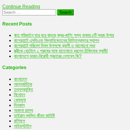
চিকিৎসক
Continue Reading
স্বামী!
Search
for:
Recent Posts
ঋতু পরিবর্তনে ঘরে ঘরে বাড়ছে জ্বর-কাশি: সুস্থ থাকার ৫টি সহজ উপায়
বাগেরহাটে এসডিএফ বিদ্যানিকেতনের ভিত্তিপ্রস্তর স্থাপন
বাগেরহাটে পরিবেশ দিবস উপলক্ষে র‌্যালী ও আলোচনা সভা
স্ত্রীকে হোটেলে ২ পুরুষের সঙ্গে হাতেনাতে ধরলেন চিকিৎসক স্বামী!
বাংলাদেশে ভারত-বিরোধী প্রচারের নেপথ্যে কি?
Categories
বাংলাদেশ
আন্তর্জাতিক
তথ্যপ্রযুক্তি
বিনোদন
খেলাধুলা
দিনকাল
অজানা রহস্য
ভাইরাল ব্যক্তি জীবন কাহিনী
রাশিফল
লাইফস্টাইল