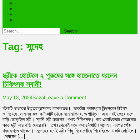
ভাইরাল ব্যক্তি জীবন কাহিনী
লাইফস্টাইল
রাশিফল
অন্যান্য
Search
for:
Tag:
সন্দেহ
স্ত্রীকে হোটেলে ২ পুরুষের সঙ্গে হাতেনাতে ধরলেন
চিকিৎসক স্বামী!
on
May 13, 2024
Sazal
Leave a Comment
স্ত্রীকে
ঘটনাটি ভারতের উত্তরপ্রদেশের কাসগঞ্জের। ভারতীয় গণমাধ্যম হিন্দুস্তান টাইমস
হোটেলে
জানিয়েছে, সামান্য কথা কাটাকাটি থেকে মনোমালিন্য, অশান্তি। আর এরই জেরে রাগে
২
বাড়ি ছেড়েছিল স্ত্রী। স্বামী-স্ত্রী দুজনেই পেশায় চিকিৎসক। পরে একাধিকবার বোঝানোর
পুরুষের
পরও স্ত্রী আর বাড়ি ফেরেননি। তখন থেকেই মনে বাসা বেঁধেছিল সন্দেহ। এরপর খোঁজ
সঙ্গে
খবর রাখতে থাকেন। সন্দেহের বশেই স্ত্রীর পিছু নিয়ে পৌঁছে গিয়েছিলেন একটি হোটেলে।
হাতেনাতে
শেষমেশ […]
ধরলেন