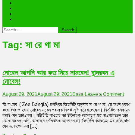
ভাইরাল ব্যক্তি জীবন কাহিনী
লাইফস্টাইল
রাশিফল
অন্যান্য
Search
for:
Tag:
সা রে গা মা
নোবেল আপনি আর কত নিচে নামবেন! বান্দরবন এ
নোবেল!
on
August 29, 2021
August 29, 2021
Sazal
Leave a Comment
নোবেল
জি বাংলার ( Zee Bangla) জনপ্রিয় রিয়েলিটি অনুষ্ঠান সা রে গা মা তে অংশ গ্রহণ
আপনি
করে বিখ্যাত হওয়া নোবেল একের পর এক বিতর্ক সৃষ্টি করে ছলেছেন। বিতর্কিত কর্মকাণ্ড
আর
করাই যেন তার নেশা। পরিচিতি পাওয়ার পর ইতিবাচক আলোচনা যত না থেকেছেন তার
কত
থেকে অনেক বেশি থেকেছেন নেতিবাচক আলোচনায়। বিতর্কিত কর্মকাণ্ড এর অভিযোগ
নিচে
যেন বলে শেষ করা […]
নামবেন
বান্দরবন