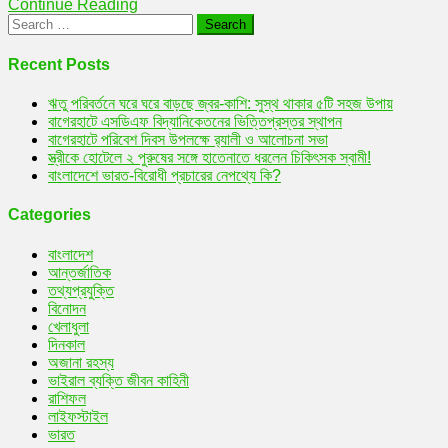
Continue Reading
এ
Search
নোবেল!
for:
Recent Posts
ঋতু পরিবর্তনে ঘরে ঘরে বাড়ছে জ্বর-কাশি: সুস্থ থাকার ৫টি সহজ উপায়
বাগেরহাটে এসডিএফ বিদ্যানিকেতনের ভিত্তিপ্রস্তর স্থাপন
বাগেরহাটে পরিবেশ দিবস উপলক্ষে র‌্যালী ও আলোচনা সভা
স্ত্রীকে হোটেলে ২ পুরুষের সঙ্গে হাতেনাতে ধরলেন চিকিৎসক স্বামী!
বাংলাদেশে ভারত-বিরোধী প্রচারের নেপথ্যে কি?
Categories
বাংলাদেশ
আন্তর্জাতিক
তথ্যপ্রযুক্তি
বিনোদন
খেলাধুলা
দিনকাল
অজানা রহস্য
ভাইরাল ব্যক্তি জীবন কাহিনী
রাশিফল
লাইফস্টাইল
ভারত