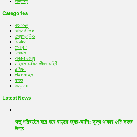
অন্যান্য
Categories
বাংলাদেশ
আন্তর্জাতিক
তথ্যপ্রযুক্তি
বিনোদন
খেলাধুলা
দিনকাল
অজানা রহস্য
ভাইরাল ব্যক্তি জীবন কাহিনী
রাশিফল
লাইফস্টাইল
ভারত
অন্যান্য
Latest News
ঋতু পরিবর্তনে ঘরে ঘরে বাড়ছে জ্বর-কাশি: সুস্থ থাকার ৫টি সহজ
উপায়