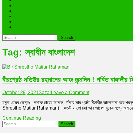
তথ্যপ্রযুক্তি
অজানা রহস্য
ভাইরাল ব্যক্তি জীবন কাহিনী
লাইফস্টাইল
রাশিফল
অন্যান্য
Search
for:
Tag:
স্বাধীন বাংলাদেশ
বীরশ্রেষ্ঠ মতিউর রহমানের আজ জন্মদিন ! গর্বিত বাঙ্গালীর 
on
October 29, 2021
Sazal
Leave a Comment
বীরশ্রেষ্ঠ
যমুনা ওয়েব ডেস্কঃ দেশকে মায়ের আসনে, বসিয়ে তার প্রতি সীমাহীন ভালোবাসা আর শ্রদ্
মতিউর
Shrestho Matiur Rahaman)। কতটা ভালোবাসা আর আবেগ বুকের মধ্যে জমানো থাকল
রহমানের
আজ
Continue Reading
জন্মদিন
Search
!
for:
গর্বিত