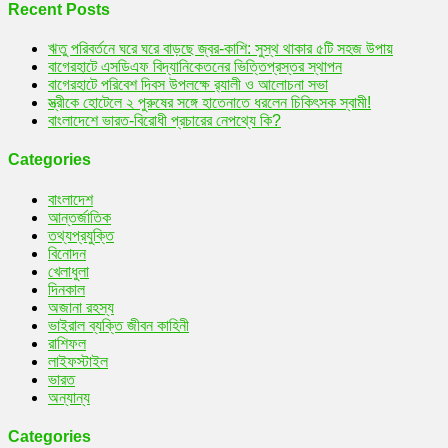
বাঙ্গালীর
Recent Posts
ফিরে
দেখা
ঋতু পরিবর্তনে ঘরে ঘরে বাড়ছে জ্বর-কাশি: সুস্থ থাকার ৫টি সহজ উপায়
বাগেরহাটে এসডিএফ বিদ্যানিকেতনের ভিত্তিপ্রস্তর স্থাপন
বাগেরহাটে পরিবেশ দিবস উপলক্ষে র‌্যালী ও আলোচনা সভা
স্ত্রীকে হোটেলে ২ পুরুষের সঙ্গে হাতেনাতে ধরলেন চিকিৎসক স্বামী!
বাংলাদেশে ভারত-বিরোধী প্রচারের নেপথ্যে কি?
Categories
বাংলাদেশ
আন্তর্জাতিক
তথ্যপ্রযুক্তি
বিনোদন
খেলাধুলা
দিনকাল
অজানা রহস্য
ভাইরাল ব্যক্তি জীবন কাহিনী
রাশিফল
লাইফস্টাইল
ভারত
অন্যান্য
Categories