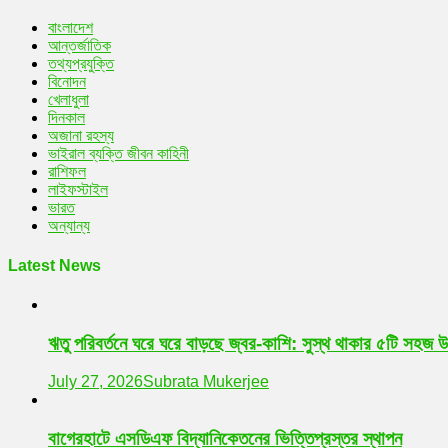
বাংলাদেশ
আন্তর্জাতিক
তথ্যপ্রযুক্তি
বিনোদন
খেলাধুলা
দিনকাল
অজানা রহস্য
ভাইরাল ব্যক্তি জীবন কাহিনী
রাশিফল
লাইফস্টাইল
ভারত
অন্যান্য
Latest News
ঋতু পরিবর্তনে ঘরে ঘরে বাড়ছে জ্বর-কাশি: সুস্থ থাকার ৫টি সহজ 
July 27, 2026
Subrata Mukerjee
বাগেরহাটে এসডিএফ বিদ্যানিকেতনের ভিত্তিপ্রস্তর স্থাপন