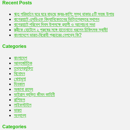
Recent Posts
ঋতু পরিবর্তনে ঘরে ঘরে বাড়ছে জ্বর-কাশি: সুস্থ থাকার ৫টি সহজ উপায়
বাগেরহাটে এসডিএফ বিদ্যানিকেতনের ভিত্তিপ্রস্তর স্থাপন
বাগেরহাটে পরিবেশ দিবস উপলক্ষে র‌্যালী ও আলোচনা সভা
স্ত্রীকে হোটেলে ২ পুরুষের সঙ্গে হাতেনাতে ধরলেন চিকিৎসক স্বামী!
বাংলাদেশে ভারত-বিরোধী প্রচারের নেপথ্যে কি?
Categories
বাংলাদেশ
আন্তর্জাতিক
তথ্যপ্রযুক্তি
বিনোদন
খেলাধুলা
দিনকাল
অজানা রহস্য
ভাইরাল ব্যক্তি জীবন কাহিনী
রাশিফল
লাইফস্টাইল
ভারত
অন্যান্য
Categories