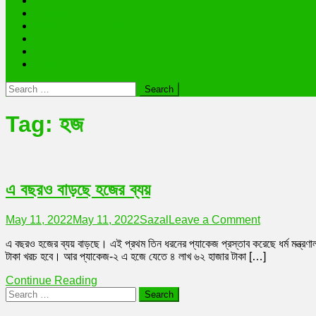
তথ্যপ্রযুক্তি
অজানা রহস্য
ভাইরাল ব্যক্তি জীবন কাহিনী
লাইফস্টাইল
রাশিফল
অন্যান্য
Search
for:
Tag:
হজ
এ বছরও বাড়ছে হজের ব্যয়
on
May 11, 2022
May 11, 2022
Sazal
Leave a Comment
এ
এ বছরও হজের ব্যয় বাড়ছে। এই প্রথম তিন ধরনের প্যাকেজ প্রস্তাব করেছে ধর্ম মন্ত্রণ
বছরও
টাকা খরচ হবে। আর প্যাকেজ-২ এ হজে যেতে ৪ লাখ ৬২ হাজার টাকা […]
বাড়ছে
হজের
Continue Reading
ব্যয়
Search
for: