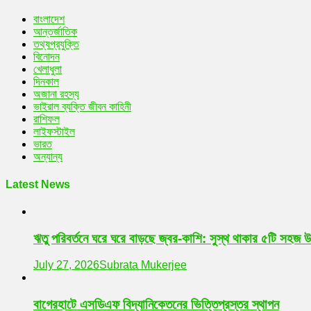
বাংলাদেশ
আন্তর্জাতিক
তথ্যপ্রযুক্তি
বিনোদন
খেলাধুলা
দিনকাল
অজানা রহস্য
ভাইরাল ব্যক্তি জীবন কাহিনী
রাশিফল
লাইফস্টাইল
ভারত
অন্যান্য
Latest News
ঋতু পরিবর্তনে ঘরে ঘরে বাড়ছে জ্বর-কাশি: সুস্থ থাকার ৫টি সহজ 
July 27, 2026
Subrata Mukerjee
বাগেরহাটে এসডিএফ বিদ্যানিকেতনের ভিত্তিপ্রস্তর স্থাপন