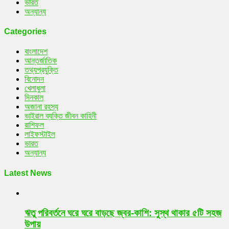
ভারত
অন্যান্য
Categories
বাংলাদেশ
আন্তর্জাতিক
তথ্যপ্রযুক্তি
বিনোদন
খেলাধুলা
দিনকাল
অজানা রহস্য
ভাইরাল ব্যক্তি জীবন কাহিনী
রাশিফল
লাইফস্টাইল
ভারত
অন্যান্য
Latest News
ঋতু পরিবর্তনে ঘরে ঘরে বাড়ছে জ্বর-কাশি: সুস্থ থাকার ৫টি সহজ
উপায়