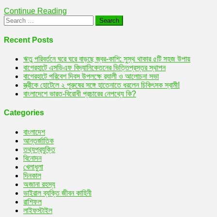
আসছে
Continue Reading
শাটডাউন
Search
for:
Recent Posts
ঋতু পরিবর্তনে ঘরে ঘরে বাড়ছে জ্বর-কাশি: সুস্থ থাকার ৫টি সহজ উপায়
বাগেরহাটে এসডিএফ বিদ্যানিকেতনের ভিত্তিপ্রস্তর স্থাপন
বাগেরহাটে পরিবেশ দিবস উপলক্ষে র‌্যালী ও আলোচনা সভা
স্ত্রীকে হোটেলে ২ পুরুষের সঙ্গে হাতেনাতে ধরলেন চিকিৎসক স্বামী!
বাংলাদেশে ভারত-বিরোধী প্রচারের নেপথ্যে কি?
Categories
বাংলাদেশ
আন্তর্জাতিক
তথ্যপ্রযুক্তি
বিনোদন
খেলাধুলা
দিনকাল
অজানা রহস্য
ভাইরাল ব্যক্তি জীবন কাহিনী
রাশিফল
লাইফস্টাইল