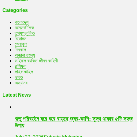
Categories
বাংলাদেশ
আন্তর্জাতিক
তথ্যপ্রযুক্তি
বিনোদন
খেলাধুলা
দিনকাল
অজানা রহস্য
ভাইরাল ব্যক্তি জীবন কাহিনী
রাশিফল
লাইফস্টাইল
ভারত
অন্যান্য
Latest News
ঋতু পরিবর্তনে ঘরে ঘরে বাড়ছে জ্বর-কাশি: সুস্থ থাকার ৫টি সহজ
উপায়