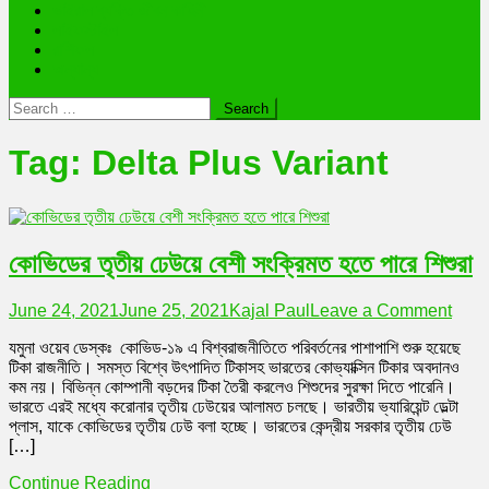
ভাইরাল ব্যক্তি জীবন কাহিনী
লাইফস্টাইল
রাশিফল
অন্যান্য
Search
for:
Tag:
Delta Plus Variant
কোভিডের তৃতীয় ঢেউয়ে বেশী সংক্রিমত হতে পারে শিশুরা
on
June 24, 2021
June 25, 2021
Kajal Paul
Leave a Comment
কোভিড
যমুনা ওয়েব ডেস্কঃ কোভিড-১৯ এ বিশ্বরাজনীতিতে পরিবর্তনের পাশাপাশি শুরু হয়েছে
তৃতীয়
টিকা রাজনীতি। সমস্ত বিশ্বে উৎপাদিত টিকাসহ ভারতের কোভ্যাক্সিন টিকার অবদানও
ঢেউয়ে
কম নয়। বিভিন্ন কোম্পানী বড়দের টিকা তৈরী করলেও শিশুদের সুরক্ষা দিতে পারেনি।
বেশী
ভারতে এরই মধ্যে করোনার তৃতীয় ঢেউয়ের আলামত চলছে। ভারতীয় ভ্যারিয়েন্ট ডেল্টা
সংক্র
প্লাস, যাকে কোভিডের তৃতীয় ঢেউ বলা হচ্ছে। ভারতের কেন্দ্রীয় সরকার তৃতীয় ঢেউ
হতে
[…]
পারে
শিশুরা
Continue Reading