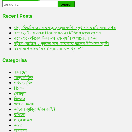
Search
for:
Recent Posts
ঋতু পরিবর্তনে ঘরে ঘরে বাড়ছে জ্বর-কাশি: সুস্থ থাকার ৫টি সহজ উপায়
বাগেরহাটে এসডিএফ বিদ্যানিকেতনের ভিত্তিপ্রস্তর স্থাপন
বাগেরহাটে পরিবেশ দিবস উপলক্ষে র‌্যালী ও আলোচনা সভা
স্ত্রীকে হোটেলে ২ পুরুষের সঙ্গে হাতেনাতে ধরলেন চিকিৎসক স্বামী!
বাংলাদেশে ভারত-বিরোধী প্রচারের নেপথ্যে কি?
Categories
বাংলাদেশ
আন্তর্জাতিক
তথ্যপ্রযুক্তি
বিনোদন
খেলাধুলা
দিনকাল
অজানা রহস্য
ভাইরাল ব্যক্তি জীবন কাহিনী
রাশিফল
লাইফস্টাইল
ভারত
অন্যান্য