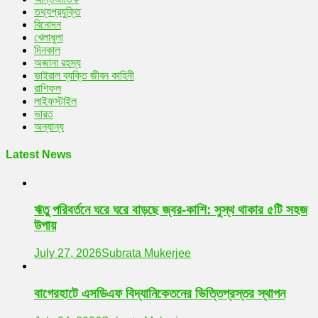
তথ্যপ্রযুক্তি
বিনোদন
খেলাধুলা
দিনকাল
অজানা রহস্য
ভাইরাল ব্যক্তি জীবন কাহিনী
রাশিফল
লাইফস্টাইল
ভারত
অন্যান্য
Latest News
ঋতু পরিবর্তনে ঘরে ঘরে বাড়ছে জ্বর-কাশি: সুস্থ থাকার ৫টি সহজ
উপায়
July 27, 2026
Subrata Mukerjee
বাগেরহাটে এসডিএফ বিদ্যানিকেতনের ভিত্তিপ্রস্তর স্থাপন