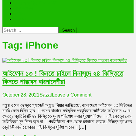
ভাইরাল ব্যক্তি জীবন কাহিনী
লাইফস্টাইল
রাশিফল
অন্যান্য
Search
for:
Tag:
iPhone
আইফোন ১৩ ! কিনতে চাইলে বিনাসুদে ২৪ কিস্তিতে
কিনতে পারবেন বাংলাদেশীরা
on
October 28, 2021
Sazal
Leave a Comment
আইফোন
যমুনা ওয়েব ডেস্কঃ গ্যাজেট অ্যান্ড গিয়ার জানিয়েছে, বাংলাদেশে আইফোন ১৩ সিরিজের
১৩
চারটি ফোন বিক্রি হবে । দেশের বাজারে সর্বাধুনিক প্রযুক্তির স্মার্টফোন আইফোন ১৩ র
!
ক্ষেত্রে প্রতিষ্ঠানটি ২৪ কিস্তিতে মুল্য পরিশোধ করার সুযোগ দিচ্ছে। এই ক্ষেত্রে কোন
কিনতে
অতিরিক্ত সুদ দিতে হবে না । প্রতিষ্ঠানের পক্ষ থেকে জানানো হয়েছে, বিভিন্ন ব্যাংকের
চাইলে
ক্রেডিট কার্ড হোল্ডাররা এই কিস্তির সুবিধা পাবেন। […]
বিনাসুদে
২৪