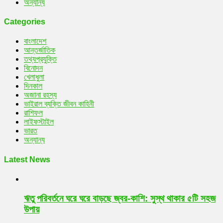
অন্যান্য
Categories
বাংলাদেশ
আন্তর্জাতিক
তথ্যপ্রযুক্তি
বিনোদন
খেলাধুলা
দিনকাল
অজানা রহস্য
ভাইরাল ব্যক্তি জীবন কাহিনী
রাশিফল
লাইফস্টাইল
ভারত
অন্যান্য
Latest News
ঋতু পরিবর্তনে ঘরে ঘরে বাড়ছে জ্বর-কাশি: সুস্থ থাকার ৫টি সহজ
উপায়