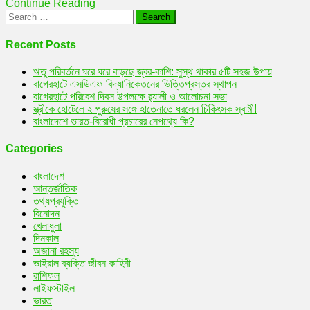
Continue Reading
কিস্তিতে
Search
কিনতে
for:
পারবেন
বাংলাদেশীরা
Recent Posts
ঋতু পরিবর্তনে ঘরে ঘরে বাড়ছে জ্বর-কাশি: সুস্থ থাকার ৫টি সহজ উপায়
বাগেরহাটে এসডিএফ বিদ্যানিকেতনের ভিত্তিপ্রস্তর স্থাপন
বাগেরহাটে পরিবেশ দিবস উপলক্ষে র‌্যালী ও আলোচনা সভা
স্ত্রীকে হোটেলে ২ পুরুষের সঙ্গে হাতেনাতে ধরলেন চিকিৎসক স্বামী!
বাংলাদেশে ভারত-বিরোধী প্রচারের নেপথ্যে কি?
Categories
বাংলাদেশ
আন্তর্জাতিক
তথ্যপ্রযুক্তি
বিনোদন
খেলাধুলা
দিনকাল
অজানা রহস্য
ভাইরাল ব্যক্তি জীবন কাহিনী
রাশিফল
লাইফস্টাইল
ভারত