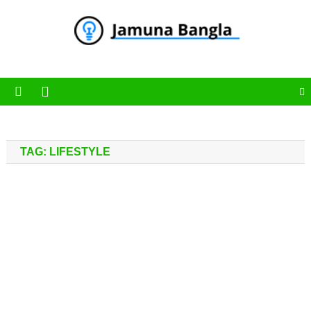
Skip
to
content
Jamuna Bangla
Jamuna Bangla News Portal
TAG:
LIFESTYLE