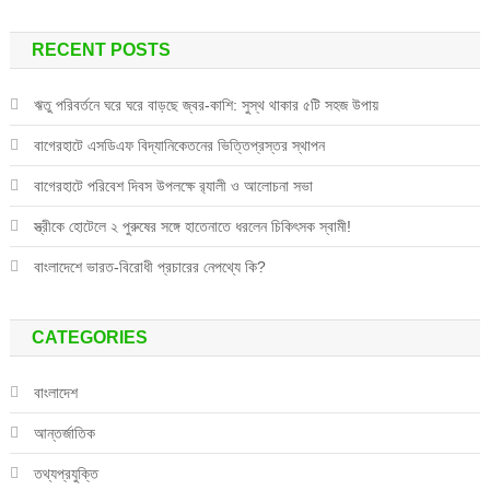
RECENT POSTS
ঋতু পরিবর্তনে ঘরে ঘরে বাড়ছে জ্বর-কাশি: সুস্থ থাকার ৫টি সহজ উপায়
বাগেরহাটে এসডিএফ বিদ্যানিকেতনের ভিত্তিপ্রস্তর স্থাপন
বাগেরহাটে পরিবেশ দিবস উপলক্ষে র‌্যালী ও আলোচনা সভা
স্ত্রীকে হোটেলে ২ পুরুষের সঙ্গে হাতেনাতে ধরলেন চিকিৎসক স্বামী!
বাংলাদেশে ভারত-বিরোধী প্রচারের নেপথ্যে কি?
CATEGORIES
বাংলাদেশ
আন্তর্জাতিক
তথ্যপ্রযুক্তি