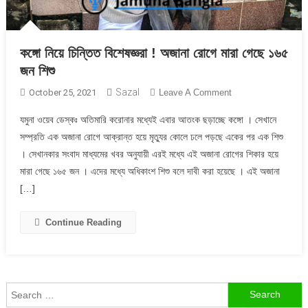
কঙ্গো নিয়ে চিন্তিত বিশেষজ্ঞরা ! অজানা রোগে মারা গেছে ১৬৫
জন শিশু
Sazal
On
October 25, 2021
Leave A Comment
কঙ্গো
যমুনা ওয়েব ডেস্কঃ অতিমারি করোনার মধ্যেই এবার আতংক ছড়াচ্ছে কঙ্গো । সেখানে
নিয়ে
সম্প্রতি এক অজানা রোগে আক্রান্ত হয়ে মৃত্যুর কোলে ঢলে পড়ছে একের পর এক শিশু
চিন্তিত
। সেখানকার সংবাদ মাধ্যমের খবর অনুযায়ী এরই মধ্যে এই অজানা রোগের শিকার হয়ে
বিশেষজ্ঞরা
মারা গেছে ১৬৫ জন । এদের মধ্যে অধিকাংশ শিশু বলে দাবী করা হয়েছে । এই অজানা
!
অজানা
[…]
রোগে
মারা
Continue Reading
গেছে
১৬৫
জন
শিশু
Search
for: