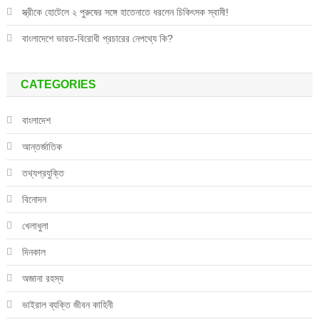
স্ত্রীকে হোটেলে ২ পুরুষের সঙ্গে হাতেনাতে ধরলেন চিকিৎসক স্বামী!
বাংলাদেশে ভারত-বিরোধী প্রচারের নেপথ্যে কি?
CATEGORIES
বাংলাদেশ
আন্তর্জাতিক
তথ্যপ্রযুক্তি
বিনোদন
খেলাধুলা
দিনকাল
অজানা রহস্য
ভাইরাল ব্যক্তি জীবন কাহিনী