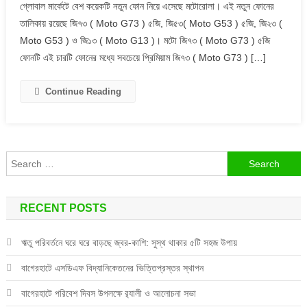
গ্লোবাল মার্কেটে বেশ কয়েকটি নতুন ফোন নিয়ে এসেছে মটোরোলা। এই নতুন ফোনের
G73
তালিকায় রয়েছে জি৭৩ ( Moto G73 ) ৫জি, জি৫৩( Moto G53 ) ৫জি, জি২৩ (
:
Moto G53 ) ও জি১৩ ( Moto G13 )। মটো জি৭৩ ( Moto G73 ) ৫জি
মটোরোলা
ফোনটি এই চারটি ফোনের মধ্যে সবচেয়ে প্রিমিয়াম জি৭৩ ( Moto G73 ) […]
জি৭৩
(
Moto
Continue Reading
G73
)
৫জি
মধ্যম
Search
দামে
for:
৫০০০
Mah
RECENT POSTS
এর
শক্তিশালী
ঋতু পরিবর্তনে ঘরে ঘরে বাড়ছে জ্বর-কাশি: সুস্থ থাকার ৫টি সহজ উপায়
ব্যাটারি
সহ
বাগেরহাটে এসডিএফ বিদ্যানিকেতনের ভিত্তিপ্রস্তর স্থাপন
বাজারে
বাগেরহাটে পরিবেশ দিবস উপলক্ষে র‌্যালী ও আলোচনা সভা
এলো!